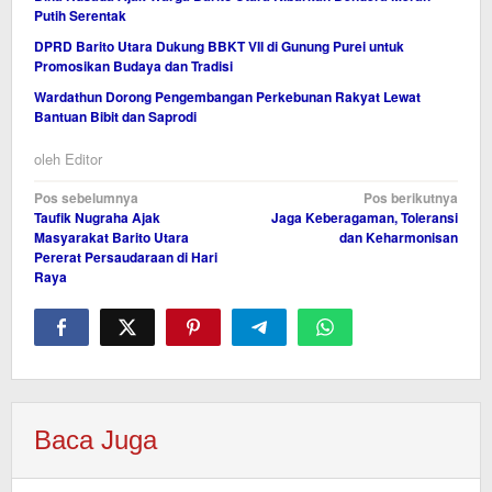
Putih Serentak
DPRD Barito Utara Dukung BBKT VII di Gunung Purei untuk
Promosikan Budaya dan Tradisi
Wardathun Dorong Pengembangan Perkebunan Rakyat Lewat
Bantuan Bibit dan Saprodi
oleh
Editor
Navigasi
Pos sebelumnya
Pos berikutnya
Taufik Nugraha Ajak
Jaga Keberagaman, Toleransi
pos
Masyarakat Barito Utara
dan Keharmonisan
Pererat Persaudaraan di Hari
Raya
Baca Juga