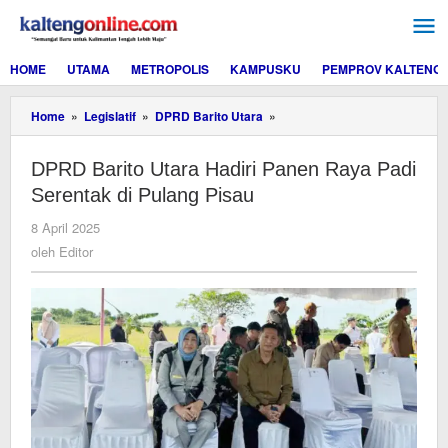
Lewati
ke
konten
HOME
UTAMA
METROPOLIS
KAMPUSKU
PEMPROV KALTENG
DPRD
Home
»
Legislatif
»
DPRD Barito Utara
»
Barito
Utara
DPRD Barito Utara Hadiri Panen Raya Padi
Hadiri
Panen
Serentak di Pulang Pisau
Raya
Padi
oleh
8 April 2025
Serentak
Editor
oleh
Editor
di
Pulang
Pisau