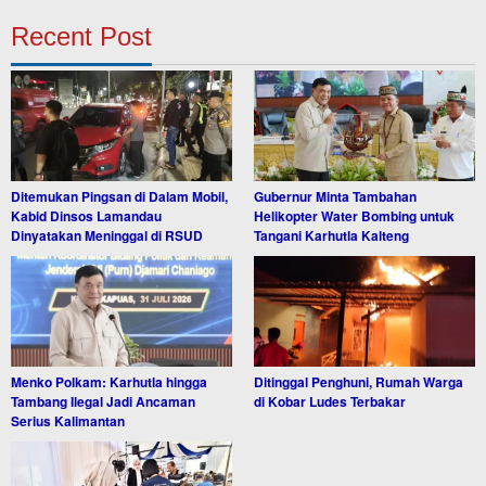
Recent Post
Ditemukan Pingsan di Dalam Mobil,
Gubernur Minta Tambahan
Kabid Dinsos Lamandau
Helikopter Water Bombing untuk
Dinyatakan Meninggal di RSUD
Tangani Karhutla Kalteng
Menko Polkam: Karhutla hingga
Ditinggal Penghuni, Rumah Warga
Tambang Ilegal Jadi Ancaman
di Kobar Ludes Terbakar
Serius Kalimantan