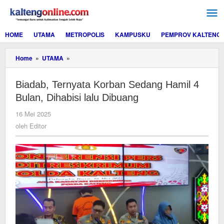
Lewati
ke
konten
HOME
UTAMA
METROPOLIS
KAMPUSKU
PEMPROV KALTENG
Biadab,
Home
»
UTAMA
»
Ternyata
Korban
Biadab, Ternyata Korban Sedang Hamil 4
Sedang
Hamil
Bulan, Dihabisi lalu Dibuang
4
Bulan,
oleh
16 Mei 2025
Dihabisi
Editor
oleh
Editor
lalu
Dibuang