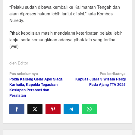
“Pelaku sudah dibawa kembali ke Kalimantan Tengah dan
akan diproses hukum lebih lanjut di sini,” kata Kombes
Nuredy.
Pihak kepolisian masih mendalami keterlibatan pelaku lebih
lanjut serta kemungkinan adanya pihak lain yang terlibat.
(wel)
oleh
Editor
Navigasi
Pos sebelumnya
Pos berikutnya
Polda Kalteng Gelar Apel Siaga
Kapuas Juara 3 Wisata Religi
pos
Karhutla, Kapolda Tegaskan
Pada Ajang TTA 2025
Kesiapan Personel dan
Peralatan