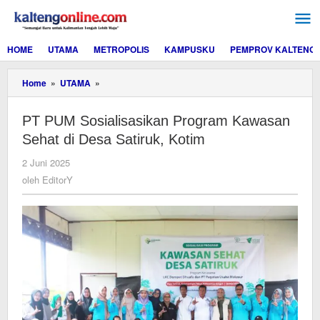
Lewati
ke
konten
HOME
UTAMA
METROPOLIS
KAMPUSKU
PEMPROV KALTENG
PT
Home
»
UTAMA
»
PUM
Sosialisasikan
PT PUM Sosialisasikan Program Kawasan
Program
Kawasan
Sehat di Desa Satiruk, Kotim
Sehat
di
oleh
2 Juni 2025
Desa
EditorY
oleh
EditorY
Satiruk,
Kotim