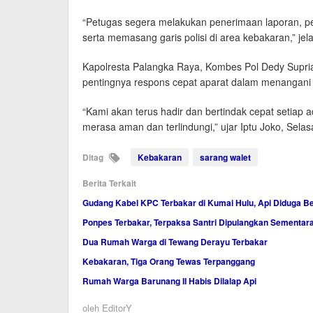
“Petugas segera melakukan penerimaan laporan, pe
serta memasang garis polisi di area kebakaran,” jel
Kapolresta Palangka Raya, Kombes Pol Dedy Supria
pentingnya respons cepat aparat dalam menangani s
“Kami akan terus hadir dan bertindak cepat setiap 
merasa aman dan terlindungi,” ujar Iptu Joko, Selas
Ditag
Kebakaran
sarang walet
Berita Terkait
Gudang Kabel KPC Terbakar di Kumai Hulu, Api Diduga Be
Ponpes Terbakar, Terpaksa Santri Dipulangkan Sementar
Dua Rumah Warga di Tewang Derayu Terbakar
Kebakaran, Tiga Orang Tewas Terpanggang
Rumah Warga Barunang II Habis Dilalap Api
oleh
EditorY