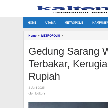
Lewati
ke
konten
HOME
UTAMA
METROPOLIS
KAMPUSK
Gedung
Home
»
METROPOLIS
»
Sarang
Walet
Gedung Sarang W
di
Mungku
Baru
Terbakar, Kerugi
Terbakar,
Kerugian
Capai
Rupiah
Ratusan
Juta
Rupiah
oleh
3 Juni 2025
EditorY
oleh
EditorY