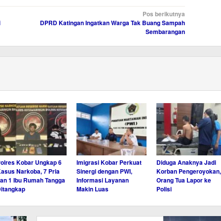
Pos berikutnya
i
DPRD Katingan Ingatkan Warga Tak Buang Sampah
Sembarangan
olres Kobar Ungkap 6
Imigrasi Kobar Perkuat
Diduga Anaknya Jadi
asus Narkoba, 7 Pria
Sinergi dengan PWI,
Korban Pengeroyokan,
an 1 Ibu Rumah Tangga
Informasi Layanan
Orang Tua Lapor ke
itangkap
Makin Luas
Polisi