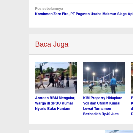
Navigasi
Pos sebelumnya
Komitmen Zero Fire, PT Pagatan Usaha Makmur Siaga Ap
pos
Baca Juga
Antrean BBM Mengular,
KiM Property Hidupkan
P
Warga di SPBU Kumai
Voli dan UMKM Kumai
K
Nyaris Baku Hantam
Lewat Turnamen
d
Berhadiah Rp40 Juta
D