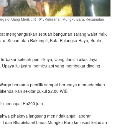
ga di Gang Merikit, RT 01, Kelurahan Mungku Baru, Kecamatan
at menghanguskan sebuah bangunan sarang walet milik
aru, Kecamatan Rakumpit, Kota Palangka Raya, Senin
erbakar setelah pemiliknya, Cong Jansin alias Jaya,
 Upaya itu justru memicu api yang membakar dinding
n. Warga bersama pemilik sempat berupaya memadamkan
ikendalikan sekitar pukul 22.00 WIB.
sir mencapai Rp200 juta.
bahwa pihaknya langsung menindaklanjuti laporan
I dan Bhabinkamtibmas Mungku Baru ke lokasi kejadian