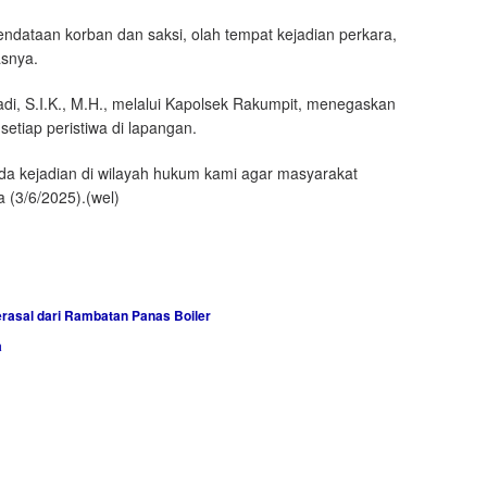
ndataan korban dan saksi, olah tempat kejadian perkara,
asnya.
di, S.I.K., M.H., melalui Kapolsek Rakumpit, menegaskan
etiap peristiwa di lapangan.
ada kejadian di wilayah hukum kami agar masyarakat
a (3/6/2025).(wel)
rasal dari Rambatan Panas Boiler
a