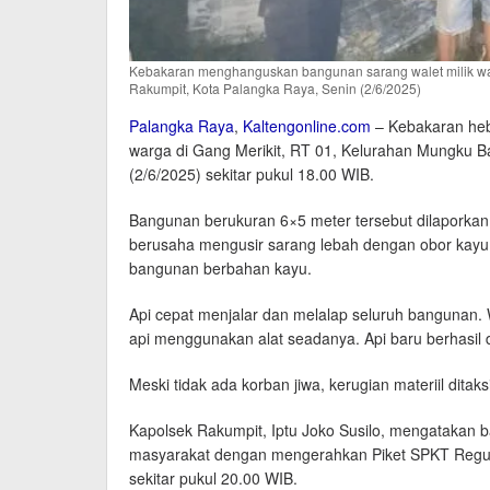
Kebakaran menghanguskan bangunan sarang walet milik war
Rakumpit, Kota Palangka Raya, Senin (2/6/2025)
Palangka Raya
,
Kaltengonline.com
– Kebakaran heb
warga di Gang Merikit, RT 01, Kelurahan Mungku B
(2/6/2025) sekitar pukul 18.00 WIB.
Bangunan berukuran 6×5 meter tersebut dilaporkan t
berusaha mengusir sarang lebah dengan obor kayu.
bangunan berbahan kayu.
Api cepat menjalar dan melalap seluruh banguna
api menggunakan alat seadanya. Api baru berhasil d
Meski tidak ada korban jiwa, kerugian materiil ditak
Kapolsek Rakumpit, Iptu Joko Susilo, mengatakan 
masyarakat dengan mengerahkan Piket SPKT Regu I
sekitar pukul 20.00 WIB.