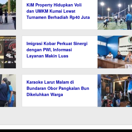
KiM Property Hidupkan Voli
dan UMKM Kumai Lewat
Turnamen Berhadiah Rp40 Juta
Imigrasi Kobar Perkuat Sinergi
dengan PWI, Informasi
Layanan Makin Luas
Karaoke Larut Malam di
Bundaran Obor Pangkalan Bun
Dikeluhkan Warga