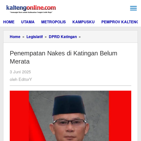
Lewati
ke
konten
HOME
UTAMA
METROPOLIS
KAMPUSKU
PEMPROV KALTENG
Penempatan
Home
»
Legislatif
»
DPRD Katingan
»
Nakes
di
Penempatan Nakes di Katingan Belum
Katingan
Belum
Merata
Merata
oleh
3 Juni 2025
EditorY
oleh
EditorY