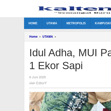
Lewati
ke
konten
HOME
UTAMA
METROPOLIS
KAMPUSK
Idul
Home
»
UTAMA
»
Adha,
MUI
Idul Adha, MUI P
Palangka
Raya
Sembelih
1 Ekor Sapi
1
Ekor
Sapi
oleh
9 Juni 2025
EditorY
oleh
EditorY