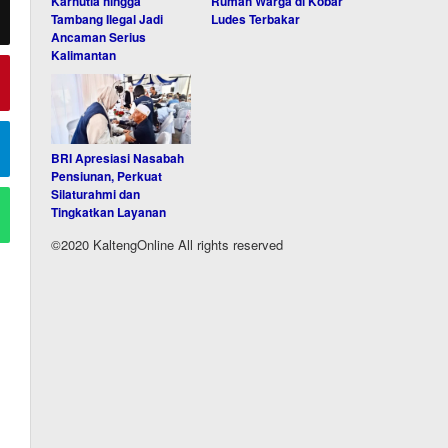
Karhutla hingga
Rumah Warga di Kobar
Tambang Ilegal Jadi
Ludes Terbakar
Ancaman Serius
Kalimantan
BRI Apresiasi Nasabah
Pensiunan, Perkuat
Silaturahmi dan
Tingkatkan Layanan
©2020 KaltengOnline All rights reserved