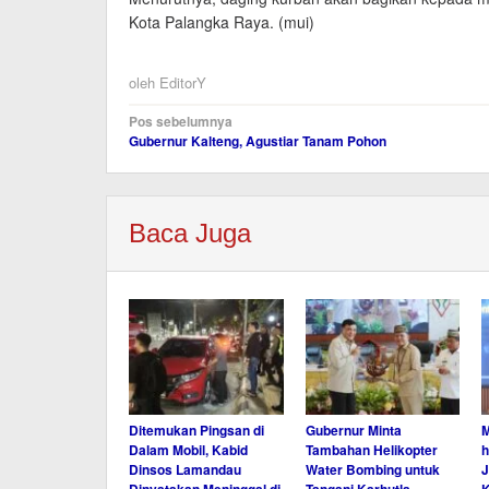
Kota Palangka Raya. (mui)
oleh
EditorY
Navigasi
Pos sebelumnya
Gubernur Kalteng, Agustiar Tanam Pohon
pos
Baca Juga
Ditemukan Pingsan di
Gubernur Minta
M
Dalam Mobil, Kabid
Tambahan Helikopter
h
Dinsos Lamandau
Water Bombing untuk
J