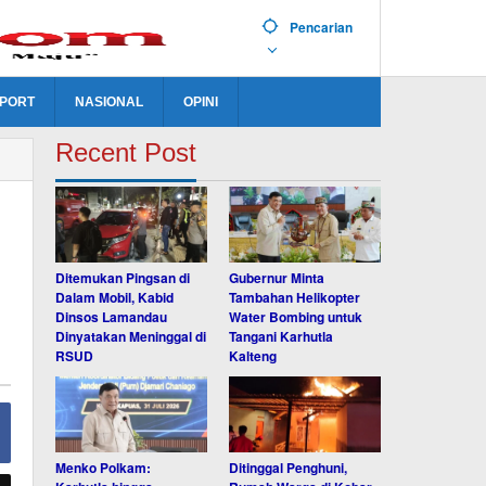
Pencarian
PORT
NASIONAL
OPINI
Recent Post
Ditemukan Pingsan di
Gubernur Minta
Dalam Mobil, Kabid
Tambahan Helikopter
Dinsos Lamandau
Water Bombing untuk
Dinyatakan Meninggal di
Tangani Karhutla
RSUD
Kalteng
Menko Polkam:
Ditinggal Penghuni,