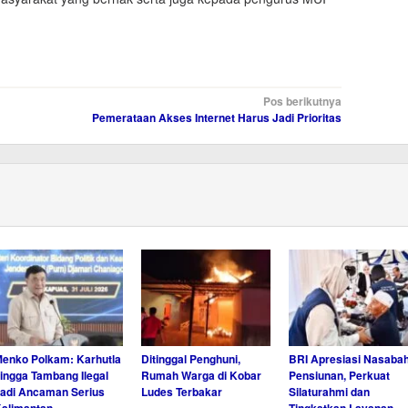
Pos berikutnya
Pemerataan Akses Internet Harus Jadi Prioritas
enko Polkam: Karhutla
Ditinggal Penghuni,
BRI Apresiasi Nasaba
ingga Tambang Ilegal
Rumah Warga di Kobar
Pensiunan, Perkuat
adi Ancaman Serius
Ludes Terbakar
Silaturahmi dan