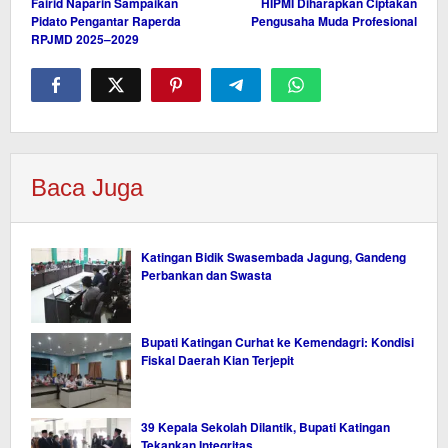
Fairid Naparin Sampaikan
HIPMI Diharapkan Ciptakan
pos
Pidato Pengantar Raperda
Pengusaha Muda Profesional
RPJMD 2025–2029
Baca Juga
Katingan Bidik Swasembada Jagung, Gandeng
Perbankan dan Swasta
Bupati Katingan Curhat ke Kemendagri: Kondisi
Fiskal Daerah Kian Terjepit
39 Kepala Sekolah Dilantik, Bupati Katingan
Tekankan Integritas