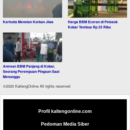
Karhutla Menelan Korban Jiwa
Harga BBM Eceran di Pelosok
Kobar Tembus Rp 25 Ribu
Antrean BBM Panjang di Kobar,
Seorang Perempuan Pingsan Saat
Menunggu
©2020 KaltengOnline All rights reserved
Profil kaltengonline.com
Pedoman Media Siber