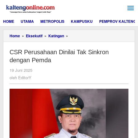
Lewati
ke
konten
HOME
UTAMA
METROPOLIS
KAMPUSKU
PEMPROV KALTENG
CSR
Home
»
Eksekutif
»
Katingan
»
Perusahaan
Dinilai
CSR Perusahaan Dinilai Tak Sinkron
Tak
Sinkron
dengan Pemda
dengan
Pemda
oleh
19 Juni 2025
EditorY
oleh
EditorY