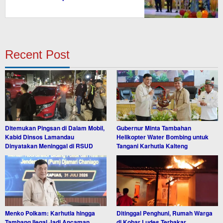
Recent Post
Ditemukan Pingsan di Dalam Mobil,
Gubernur Minta Tambahan
Kabid Dinsos Lamandau
Helikopter Water Bombing untuk
Dinyatakan Meninggal di RSUD
Tangani Karhutla Kalteng
Menko Polkam: Karhutla hingga
Ditinggal Penghuni, Rumah Warga
Tambang Ilegal Jadi Ancaman
di Kobar Ludes Terbakar