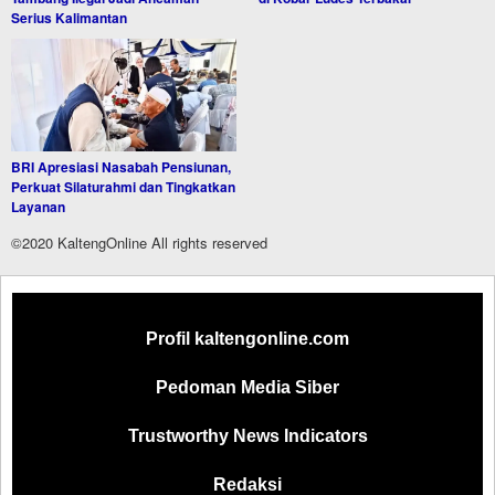
Serius Kalimantan
BRI Apresiasi Nasabah Pensiunan,
Perkuat Silaturahmi dan Tingkatkan
Layanan
©2020 KaltengOnline All rights reserved
Profil kaltengonline.com
Pedoman Media Siber
Trustworthy News Indicators
Redaksi