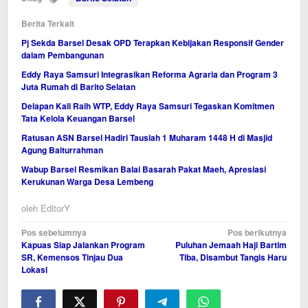
Berita Terkait
Pj Sekda Barsel Desak OPD Terapkan Kebijakan Responsif Gender
dalam Pembangunan
Eddy Raya Samsuri Integrasikan Reforma Agraria dan Program 3
Juta Rumah di Barito Selatan
Delapan Kali Raih WTP, Eddy Raya Samsuri Tegaskan Komitmen
Tata Kelola Keuangan Barsel
Ratusan ASN Barsel Hadiri Tausiah 1 Muharam 1448 H di Masjid
Agung Baiturrahman
Wabup Barsel Resmikan Balai Basarah Pakat Maeh, Apresiasi
Kerukunan Warga Desa Lembeng
oleh
EditorY
Navigasi
Pos sebelumnya
Pos berikutnya
Kapuas Siap Jalankan Program
Puluhan Jemaah Haji Bartim
pos
SR, Kemensos Tinjau Dua
Tiba, Disambut Tangis Haru
Lokasi