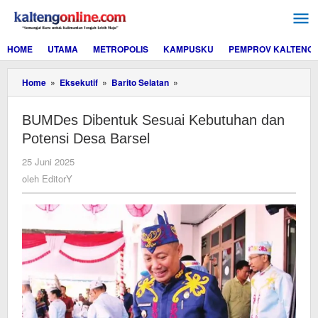
Lewati
ke
konten
HOME
UTAMA
METROPOLIS
KAMPUSKU
PEMPROV KALTENG
BUMDes
Home
»
Eksekutif
»
Barito Selatan
»
Dibentuk
Sesuai
BUMDes Dibentuk Sesuai Kebutuhan dan
Kebutuhan
dan
Potensi Desa Barsel
Potensi
Desa
oleh
25 Juni 2025
Barsel
EditorY
oleh
EditorY