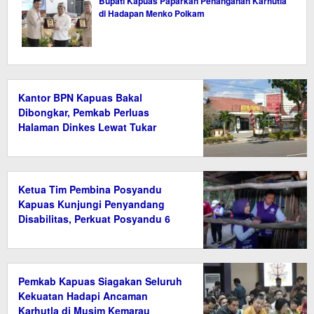
Bupati Kapuas Paparkan Penanganan Karhutla
di Hadapan Menko Polkam
Kantor BPN Kapuas Bakal
Dibongkar, Pemkab Perluas
Halaman Dinkes Lewat Tukar
Guling Aset
Ketua Tim Pembina Posyandu
Kapuas Kunjungi Penyandang
Disabilitas, Perkuat Posyandu 6
Bidang SPM
Pemkab Kapuas Siagakan Seluruh
Kekuatan Hadapi Ancaman
Karhutla di Musim Kemarau