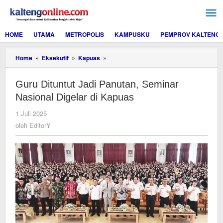
Lewati
ke
konten
HOME
UTAMA
METROPOLIS
KAMPUSKU
PEMPROV KALTENG
Guru
Home
»
Eksekutif
»
Kapuas
»
Dituntut
Jadi
Guru Dituntut Jadi Panutan, Seminar
Panutan,
Seminar
Nasional Digelar di Kapuas
Nasional
Digelar
oleh
1 Juli 2025
di
EditorY
oleh
EditorY
Kapuas