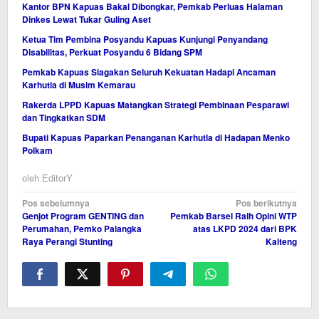
Kantor BPN Kapuas Bakal Dibongkar, Pemkab Perluas Halaman
Dinkes Lewat Tukar Guling Aset
Ketua Tim Pembina Posyandu Kapuas Kunjungi Penyandang
Disabilitas, Perkuat Posyandu 6 Bidang SPM
Pemkab Kapuas Siagakan Seluruh Kekuatan Hadapi Ancaman
Karhutla di Musim Kemarau
Rakerda LPPD Kapuas Matangkan Strategi Pembinaan Pesparawi
dan Tingkatkan SDM
Bupati Kapuas Paparkan Penanganan Karhutla di Hadapan Menko
Polkam
oleh
EditorY
Navigasi
Pos sebelumnya
Pos berikutnya
Genjot Program GENTING dan
Pemkab Barsel Raih Opini WTP
pos
Perumahan, Pemko Palangka
atas LKPD 2024 dari BPK
Raya Perangi Stunting
Kalteng