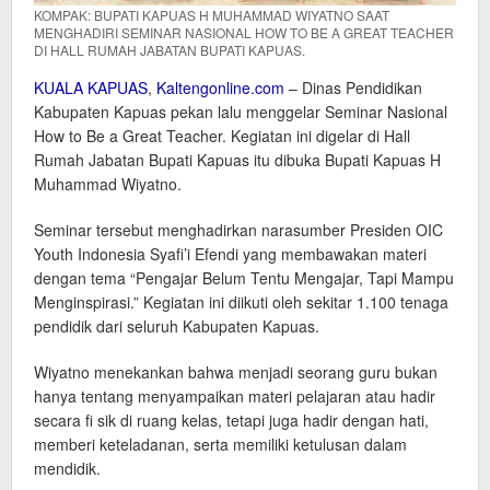
KOMPAK: BUPATI KAPUAS H MUHAMMAD WIYATNO SAAT
MENGHADIRI SEMINAR NASIONAL HOW TO BE A GREAT TEACHER
DI HALL RUMAH JABATAN BUPATI KAPUAS.
KUALA KAPUAS
,
Kaltengonline.com
– Dinas Pendidikan
Kabupaten Kapuas pekan lalu menggelar Seminar Nasional
How to Be a Great Teacher. Kegiatan ini digelar di Hall
Rumah Jabatan Bupati Kapuas itu dibuka Bupati Kapuas H
Muhammad Wiyatno.
Seminar tersebut menghadirkan narasumber Presiden OIC
Youth Indonesia Syafi’i Efendi yang membawakan materi
dengan tema “Pengajar Belum Tentu Mengajar, Tapi Mampu
Menginspirasi.” Kegiatan ini diikuti oleh sekitar 1.100 tenaga
pendidik dari seluruh Kabupaten Kapuas.
Wiyatno menekankan bahwa menjadi seorang guru bukan
hanya tentang menyampaikan materi pelajaran atau hadir
secara fi sik di ruang kelas, tetapi juga hadir dengan hati,
memberi keteladanan, serta memiliki ketulusan dalam
mendidik.