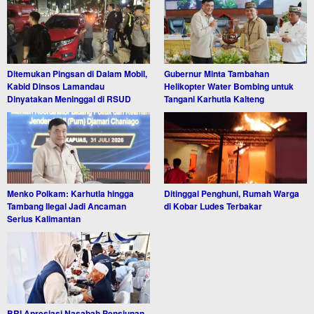
Ditemukan Pingsan di Dalam Mobil,
Gubernur Minta Tambahan
Kabid Dinsos Lamandau
Helikopter Water Bombing untuk
Dinyatakan Meninggal di RSUD
Tangani Karhutla Kalteng
Menko Polkam: Karhutla hingga
Ditinggal Penghuni, Rumah Warga
Tambang Ilegal Jadi Ancaman
di Kobar Ludes Terbakar
Serius Kalimantan
BRI Apresiasi Nasabah Pensiunan,