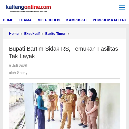
Lewati
ke
konten
HOME
UTAMA
METROPOLIS
KAMPUSKU
PEMPROV KALTENG
Bupati
Home
»
Eksekutif
»
Barito Timur
»
Bartim
Sidak
Bupati Bartim Sidak RS, Temukan Fasilitas
RS,
Temukan
Tak Layak
Fasilitas
Tak
oleh
8 Juli 2025
Layak
Sherly
oleh
Sherly