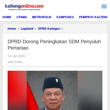
Lewati
ke
konten
HOME
UTAMA
METROPOLIS
KAMPUSKU
PEMPROV KALTENG
DPRD
Home
»
Legislatif
»
DPRD Katingan
»
Dorong
Peningkatan
DPRD Dorong Peningkatan SDM Penyuluh
SDM
Penyuluh
Pertanian
Pertanian
oleh
14 Juli 2025
Editor
oleh
Editor