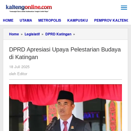
Lewati
ke
konten
HOME
UTAMA
METROPOLIS
KAMPUSKU
PEMPROV KALTENG
DPRD
Home
»
Legislatif
»
DPRD Katingan
»
Apresiasi
Upaya
DPRD Apresiasi Upaya Pelestarian Budaya
Pelestarian
Budaya
di Katingan
di
Katingan
oleh
18 Juli 2025
Editor
oleh
Editor