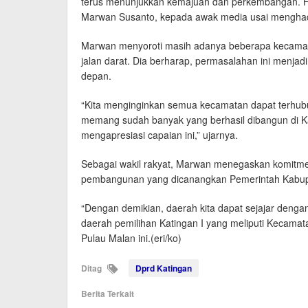
terus menunjukkan kemajuan dan perkembangan. H
Marwan Susanto, kepada awak media usai menghadir
Marwan menyoroti masih adanya beberapa kecamat
jalan darat. Dia berharap, permasalahan ini menjad
depan.
“Kita menginginkan semua kecamatan dapat terhubun
memang sudah banyak yang berhasil dibangun di Ka
mengapresiasi capaian ini,” ujarnya.
Sebagai wakil rakyat, Marwan menegaskan komitm
pembangunan yang dicanangkan Pemerintah Kabup
“Dengan demikian, daerah kita dapat sejajar dengan
daerah pemilihan Katingan I yang meliputi Kecamat
Pulau Malan ini.(eri/ko)
Ditag
Dprd Katingan
Berita Terkait