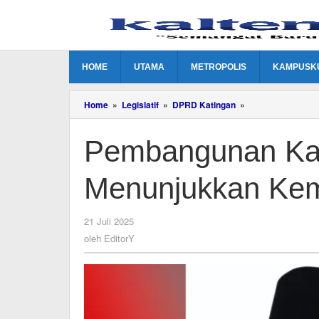
Lewati
ke
konten
HOME
UTAMA
METROPOLIS
KAMPUSK
Pembangunan
Home
»
Legislatif
»
DPRD Katingan
»
Katingan
Diharapkan
Pembangunan Kat
Menunjukkan
Kemajuan
Menunjukkan Ke
oleh
21 Juli 2025
EditorY
oleh
EditorY