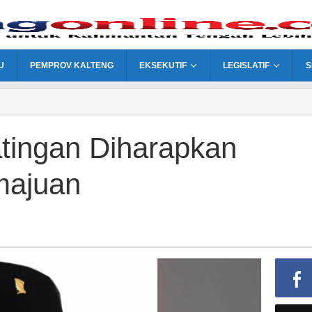
U
PEMPROV KALTENG
EKSEKUTIF
LEGISLATIF
S
ingan Diharapkan
majuan