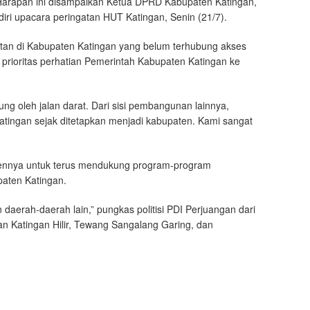
arapan ini disampaikan Ketua DPRD Kabupaten Katingan,
i upacara peringatan HUT Katingan, Senin (21/7).
an di Kabupaten Katingan yang belum terhubung akses
i prioritas perhatian Pemerintah Kabupaten Katingan ke
g oleh jalan darat. Dari sisi pembangunan lainnya,
tingan sejak ditetapkan menjadi kabupaten. Kami sangat
ennya untuk terus mendukung program-program
aten Katingan.
 daerah-daerah lain,” pungkas politisi PDI Perjuangan dari
an Katingan Hilir, Tewang Sangalang Garing, dan