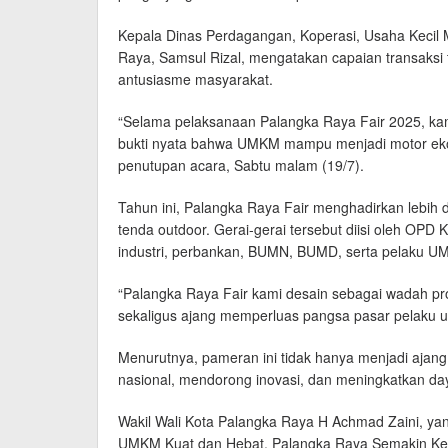
Kepala Dinas Perdagangan, Koperasi, Usaha Kecil
Raya, Samsul Rizal, mengatakan capaian transaksi 
antusiasme masyarakat.
“Selama pelaksanaan Palangka Raya Fair 2025, kami 
bukti nyata bahwa UMKM mampu menjadi motor eko
penutupan acara, Sabtu malam (19/7).
Tahun ini, Palangka Raya Fair menghadirkan lebih da
tenda outdoor. Gerai-gerai tersebut diisi oleh OPD 
industri, perbankan, BUMN, BUMD, serta pelaku UM
“Palangka Raya Fair kami desain sebagai wadah pro
sekaligus ajang memperluas pangsa pasar pelaku us
Menurutnya, pameran ini tidak hanya menjadi ajan
nasional, mendorong inovasi, dan meningkatkan da
Wakil Wali Kota Palangka Raya H Achmad Zaini, ya
UMKM Kuat dan Hebat, Palangka Raya Semakin Ker