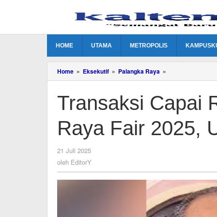
Lewati
ke
konten
HOME
UTAMA
METROPOLIS
KAMPUSK
Transaksi
Home
»
Eksekutif
»
Palangka Raya
»
Capai
Rp5,1
Transaksi Capai 
M
di
Palangka
Raya Fair 2025,
Raya
Fair
2025,
UMKM
oleh
21 Juli 2025
Semakin
EditorY
oleh
EditorY
Tangguh