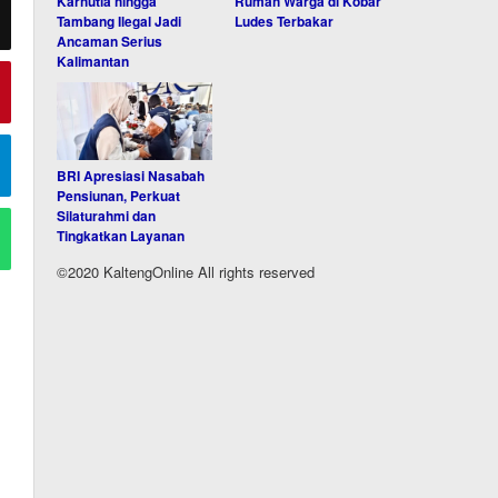
Karhutla hingga
Rumah Warga di Kobar
Tambang Ilegal Jadi
Ludes Terbakar
Ancaman Serius
Kalimantan
BRI Apresiasi Nasabah
Pensiunan, Perkuat
Silaturahmi dan
Tingkatkan Layanan
©2020 KaltengOnline All rights reserved