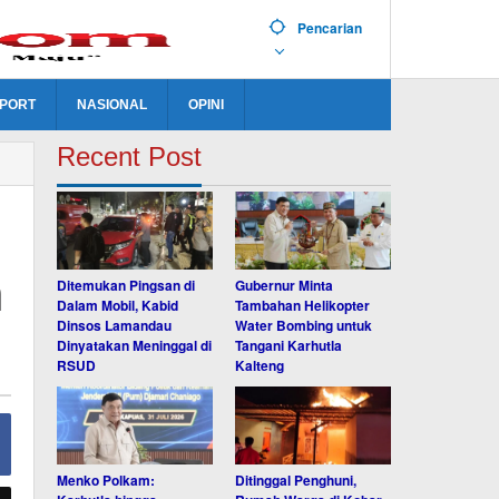
Pencarian
PORT
NASIONAL
OPINI
Recent Post
h
Ditemukan Pingsan di
Gubernur Minta
Dalam Mobil, Kabid
Tambahan Helikopter
Dinsos Lamandau
Water Bombing untuk
Dinyatakan Meninggal di
Tangani Karhutla
RSUD
Kalteng
Menko Polkam:
Ditinggal Penghuni,