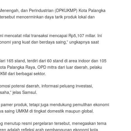
 Menengah, dan Perindustrian (DPKUKMP) Kota Palangka
tersebut mencerminkan daya tarik produk lokal dan
mencatat nilai transaksi mencapai Rp5,107 miliar. Ini
nomi yang kuat dan berdaya saing,” ungkapnya saat
ri 165 stand, terdiri dari 60 stand di area indoor dan 105
Kota Palangka Raya, OPD mitra dari luar daerah, pelaku
KM dari berbagai sektor.
mosi potensi daerah, informasi peluang investasi,
aha,” jelas Samsul.
g pamer produk, tetapi juga mendukung pemulihan ekonomi
ya saing UMKM di tingkat domestik maupun global.
ng menutup resmi pergelaran tersebut, menegaskan tema
en adalah refleksi arah pembangunan ekonomi kota,