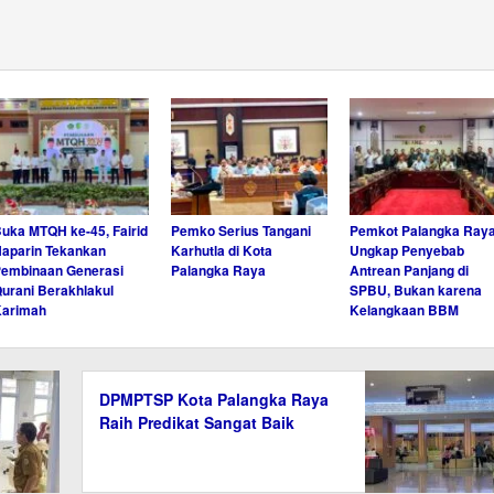
uka MTQH ke-45, Fairid
Pemko Serius Tangani
Pemkot Palangka Ray
aparin Tekankan
Karhutla di Kota
Ungkap Penyebab
embinaan Generasi
Palangka Raya
Antrean Panjang di
urani Berakhlakul
SPBU, Bukan karena
Karimah
Kelangkaan BBM
DPMPTSP Kota Palangka Raya
Raih Predikat Sangat Baik