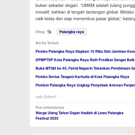
bukan sekadar slogan. “UMKM adalah tulang punggun
inovatif, bahkan di tengah tantangan global. Melalu
naik kelas dan siap menembus pasar global,” katany
Ditag
Palangka raya
Berita Terkait
Pemko Palangka Raya Siapkan 10 Ribu Slot Jaminan Ke
DPMPTSP Kota Palangka Raya Raih Predikat Sangat Baik
Buka MTQH ke-45, Fairid Naparin Tekankan Pembinaan Ge
Pemko Serius Tangani Karhutla di Kota Palangka Raya
Pemkot Palangka Raya Ungkap Penyebab Antrean Panja
oleh
EditorY
Navigasi
Pos sebelumnya
Warga Ulang Tahun Dapat Hadiah di Lewu Palangka
pos
Festival 2025