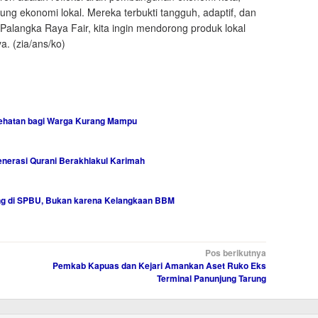
g ekonomi lokal. Mereka terbukti tangguh, adaptif, dan
i Palangka Raya Fair, kita ingin mendorong produk lokal
a. (zia/ans/ko)
sehatan bagi Warga Kurang Mampu
nerasi Qurani Berakhlakul Karimah
ng di SPBU, Bukan karena Kelangkaan BBM
Pos berikutnya
Pemkab Kapuas dan Kejari Amankan Aset Ruko Eks
Terminal Panunjung Tarung