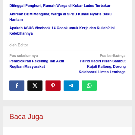
Ditinggal Penghuni, Rumah Warga di Kobar Ludes Terbakar
Antrean BBM Mengular, Warga di SPBU Kumai Nyaris Baku
Hantam
Apakah ASUS Vivobook 14 Cocok untuk Kerja dan Kuliah? Ini
Kelebihannya
oleh
Editor
Navigasi
Pos sebelumnya
Pos berikutnya
Pemblokiran Rekening Tak Aktif
Fairid Hadiri Pisah Sambut
pos
Rugikan Masyarakat
Kajati Kalteng, Dorong
Kolaborasi Lintas Lembaga
Baca Juga