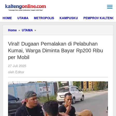
Lewati
ke
konten
HOME
UTAMA
METROPOLIS
KAMPUSKU
PEMPROV KALTENG
Viral!
Home
»
UTAMA
»
Dugaan
Pemalakan
Viral! Dugaan Pemalakan di Pelabuhan
di
Pelabuhan
Kumai, Warga Diminta Bayar Rp200 Ribu
Kumai,
per Mobil
Warga
Diminta
oleh
27 Juli 2025
Bayar
Editor
oleh
Editor
Rp200
Ribu
per
Mobil