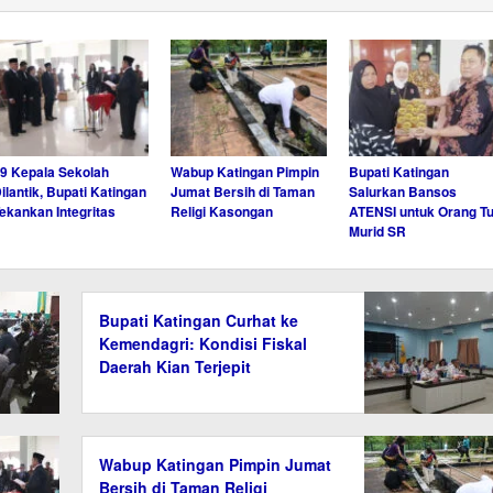
9 Kepala Sekolah
Wabup Katingan Pimpin
Bupati Katingan
ilantik, Bupati Katingan
Jumat Bersih di Taman
Salurkan Bansos
ekankan Integritas
Religi Kasongan
ATENSI untuk Orang T
Murid SR
Bupati Katingan Curhat ke
Kemendagri: Kondisi Fiskal
Daerah Kian Terjepit
Wabup Katingan Pimpin Jumat
Bersih di Taman Religi