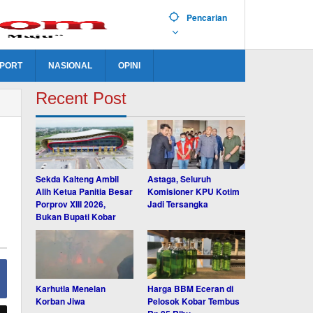
Pencarian
PORT
NASIONAL
OPINI
Recent Post
Sekda Kalteng Ambil
Astaga, Seluruh
Alih Ketua Panitia Besar
Komisioner KPU Kotim
Porprov XIII 2026,
Jadi Tersangka
Bukan Bupati Kobar
Karhutla Menelan
Harga BBM Eceran di
Korban Jiwa
Pelosok Kobar Tembus