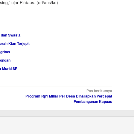
,” ujar Firdaus. (eri/ans/ko)
 dan Swasta
rah Kian Terjepit
gritas
songan
a Murid SR
Pos berikutnya
Program Rp1 Miliar Per Desa Diharapkan Percepat
Pembangunan Kapuas