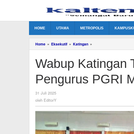
Lewati
ke
konten
HOME
UTAMA
METROPOLIS
KAMPUSK
Wabup
Home
»
Eksekutif
»
Katingan
»
Katingan
Tekankan
Wabup Katingan 
Komitmen
Pengurus
PGRI
Pengurus PGRI M
Majukan
Pendidikan
oleh
31 Juli 2025
EditorY
oleh
EditorY