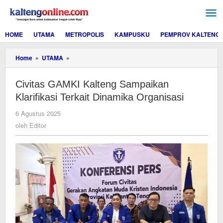
Lewati
ke
konten
HOME
UTAMA
METROPOLIS
KAMPUSKU
PEMPROV KALTENG
‎Civitas
Home
»
UTAMA
»
GAMKI
Kalteng
‎Civitas GAMKI Kalteng Sampaikan
Sampaikan
Klarifikasi
Klarifikasi Terkait Dinamika Organisasi
Terkait
Dinamika
oleh
6 Agustus 2025
Organisasi
Editor
oleh
Editor