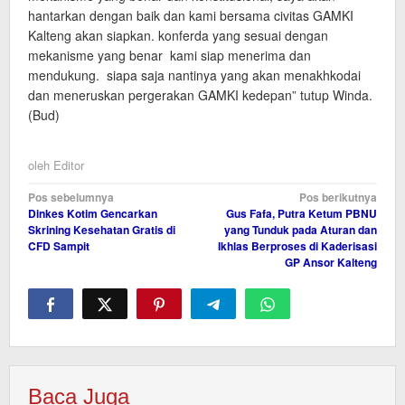
hantarkan dengan baik dan kami bersama civitas GAMKI
Kalteng akan siapkan. konferda yang sesuai dengan
mekanisme yang benar kami siap menerima dan
mendukung. siapa saja nantinya yang akan menakhkodai
dan meneruskan pergerakan GAMKI kedepan” tutup Winda.
(Bud)
oleh
Editor
Navigasi
Pos sebelumnya
Pos berikutnya
Dinkes Kotim Gencarkan
Gus Fafa, Putra Ketum PBNU
pos
Skrining Kesehatan Gratis di
yang Tunduk pada Aturan dan
CFD Sampit
Ikhlas Berproses di Kaderisasi
GP Ansor Kalteng
Baca Juga