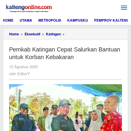
Lewati
ke
konten
HOME
UTAMA
METROPOLIS
KAMPUSKU
PEMPROV KALTENG
Pemkab
Home
»
Eksekutif
»
Katingan
»
Katingan
Cepat
Pemkab Katingan Cepat Salurkan Bantuan
Salurkan
Bantuan
untuk Korban Kebakaran
untuk
Korban
oleh
12 Agustus 2025
Kebakaran
EditorY
oleh
EditorY