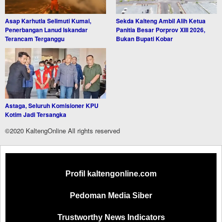
Asap Karhutla Selimuti Kumai,
Sekda Kalteng Ambil Alih Ketua
Penerbangan Lanud Iskandar
Panitia Besar Porprov XIII 2026,
Terancam Terganggu
Bukan Bupati Kobar
Astaga, Seluruh Komisioner KPU
Kotim Jadi Tersangka
©2020 KaltengOnline All rights reserved
Profil kaltengonline.com
Pedoman Media Siber
Trustworthy News Indicators