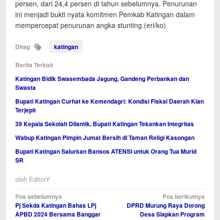
persen, dari 24,4 persen di tahun sebelumnya. Penurunan
ini menjadi bukti nyata komitmen Pemkab Katingan dalam
mempercepat penurunan angka stunting.(eri/ko)
Ditag
katingan
Berita Terkait
Katingan Bidik Swasembada Jagung, Gandeng Perbankan dan
Swasta
Bupati Katingan Curhat ke Kemendagri: Kondisi Fiskal Daerah Kian
Terjepit
39 Kepala Sekolah Dilantik, Bupati Katingan Tekankan Integritas
Wabup Katingan Pimpin Jumat Bersih di Taman Religi Kasongan
Bupati Katingan Salurkan Bansos ATENSI untuk Orang Tua Murid
SR
oleh
EditorY
Navigasi
Pos sebelumnya
Pos berikutnya
Pj Sekda Katingan Bahas LPj
DPRD Murung Raya Dorong
pos
APBD 2024 Bersama Banggar
Desa Siapkan Program