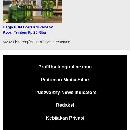
Harga BBM Eceran di Pelosok
Kobar Tembus Rp 25 Ribu
©2020 KaltengOnline All rights reserved
Profil kaltengonline.com
Pedoman Media Siber
Trustworthy News Indicators
Redaksi
Kebijakan Privasi