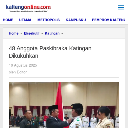
Lewati
ke
konten
HOME
UTAMA
METROPOLIS
KAMPUSKU
PEMPROV KALTENG
48
Home
»
Eksekutif
»
Katingan
»
Anggota
Paskibraka
48 Anggota Paskibraka Katingan
Katingan
Dikukuhkan
Dikukuhkan
oleh
16 Agustus 2025
Editor
oleh
Editor