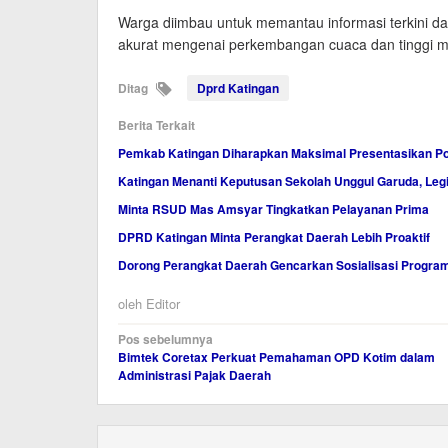
Warga diimbau untuk memantau informasi terkini 
akurat mengenai perkembangan cuaca dan tinggi muk
Ditag
Dprd Katingan
Berita Terkait
Pemkab Katingan Diharapkan Maksimal Presentasikan Po
Katingan Menanti Keputusan Sekolah Unggul Garuda, Legis
Minta RSUD Mas Amsyar Tingkatkan Pelayanan Prima
DPRD Katingan Minta Perangkat Daerah Lebih Proaktif
Dorong Perangkat Daerah Gencarkan Sosialisasi Program
oleh
Editor
Navigasi
Pos sebelumnya
Bimtek Coretax Perkuat Pemahaman OPD Kotim dalam
pos
Administrasi Pajak Daerah