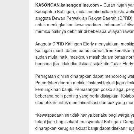
KASONGAN,kaltengonline.com –
Curah hujan yan
Kabupaten Katingan, mulai menimbulkan kekhawatira
anggota Dewan Perwakilan Rakyat Daerah (DPRD) 
untuk meningkatkan kewaspadaan. Imbauan ini disa
memicu naiknya debit air di beberapa wilayah rawan
Anggota DPRD Katingan Eterly menyatakan, meskipun 
Katingan masih dalam batas normal, tren kenaikannya
sudah mulai naik, meskipun masih dalam batas norm
bencana jika tidak diantisipasi sejak dini,” ujar Ete
Peringatan dini ini diharapkan dapat mendorong wa
Pemerintah daerah melalui instansi terkait juga di
kemungkinan banjir. Pemasangan posko siaga, penyed
beberapa poin penting yang perlu disiapkan. Kolab
dibutuhkan untuk meminimalisasi dampak yang mung
“Kewaspadaan ini tidak hanya berlaku bagi warga ya
tetapi juga bagi seluruh masyarakat Katingan. Den
diharapkan kerugian akibat banjir dapat ditekan,” ujar