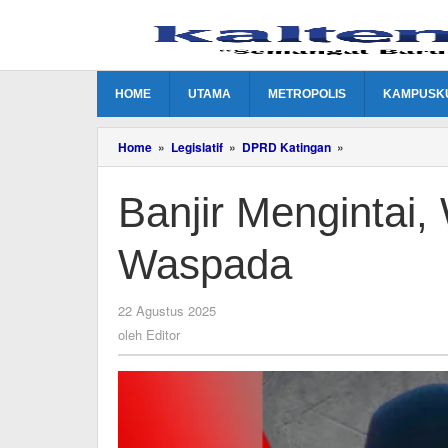
Lewati
ke
konten
HOME
UTAMA
METROPOLIS
KAMPUSK
Banjir
Home
»
Legislatif
»
DPRD Katingan
»
Mengintai,
Warga
Banjir Mengintai,
Katingan
Diminta
Waspada
Waspada
oleh
22 Agustus 2025
Editor
oleh
Editor