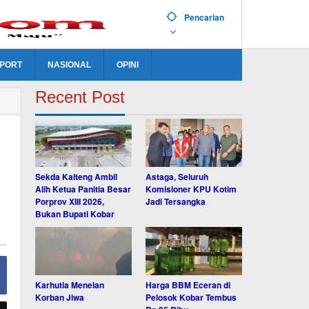
Pencarian
PORT
NASIONAL
OPINI
Recent Post
Sekda Kalteng Ambil
Astaga, Seluruh
Alih Ketua Panitia Besar
Komisioner KPU Kotim
Porprov XIII 2026,
Jadi Tersangka
Bukan Bupati Kobar
Karhutla Menelan
Harga BBM Eceran di
Korban Jiwa
Pelosok Kobar Tembus