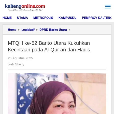
Lewati
ke
konten
HOME
UTAMA
METROPOLIS
KAMPUSKU
PEMPROV KALTENG
MTQH
Home
»
Legislatif
»
DPRD Barito Utara
»
ke-
52
MTQH ke-52 Barito Utara Kukuhkan
Barito
Utara
Kecintaan pada Al-Qur’an dan Hadis
Kukuhkan
Kecintaan
oleh
26 Agustus 2025
pada
Sherly
oleh
Sherly
Al-
Qur’an
dan
Hadis