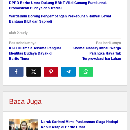
DPRD Barito Utara Dukung BBKT VII di Gunung Purei untuk
Promosikan Budaya dan Tradisi
Wardathun Dorong Pengembangan Perkebunan Rakyat Lewat
Bantuan Bibit dan Saprodi
oleh
Sherly
Navigasi
Pos sebelumnya
Pos berikutnya
KKD Dusmala Tebama Penguat
Khemal Nasery Imbau Warga
pos
Identitas Budaya Dayak di
Palangka Raya Tak
Barito Timur
Terprovokasi Isu Lahan
Baca Juga
Naruk Saritani Minta Puskesmas Siaga Hadapi
Kabut Asap di Barito Utara