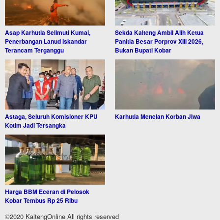
Asap Karhutla Selimuti Kumai,
Sekda Kalteng Ambil Alih Ketua
Penerbangan Lanud Iskandar
Panitia Besar Porprov XIII 2026,
Terancam Terganggu
Bukan Bupati Kobar
Astaga, Seluruh Komisioner KPU
Karhutla Menelan Korban Jiwa
Kotim Jadi Tersangka
Harga BBM Eceran di Pelosok
Kobar Tembus Rp 25 Ribu
©2020 KaltengOnline All rights reserved