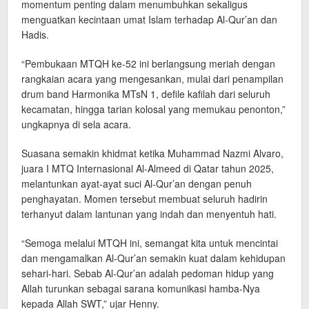
momentum penting dalam menumbuhkan sekaligus
menguatkan kecintaan umat Islam terhadap Al-Qur’an dan
Hadis.
“Pembukaan MTQH ke-52 ini berlangsung meriah dengan
rangkaian acara yang mengesankan, mulai dari penampilan
drum band Harmonika MTsN 1, defile kafilah dari seluruh
kecamatan, hingga tarian kolosal yang memukau penonton,”
ungkapnya di sela acara.
Suasana semakin khidmat ketika Muhammad Nazmi Alvaro,
juara I MTQ Internasional Al-Almeed di Qatar tahun 2025,
melantunkan ayat-ayat suci Al-Qur’an dengan penuh
penghayatan. Momen tersebut membuat seluruh hadirin
terhanyut dalam lantunan yang indah dan menyentuh hati.
“Semoga melalui MTQH ini, semangat kita untuk mencintai
dan mengamalkan Al-Qur’an semakin kuat dalam kehidupan
sehari-hari. Sebab Al-Qur’an adalah pedoman hidup yang
Allah turunkan sebagai sarana komunikasi hamba-Nya
kepada Allah SWT,” ujar Henny.