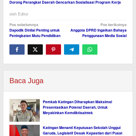
Dorong Perangkat Daerah Gencarkan Sosialisasi Program Kerja
oleh
Editor
Navigasi
Pos sebelumnya
Pos berikutnya
Dapodik Dinilai Penting untuk
Anggota DPRD Ingatkan Bahaya
pos
Peningkatan Mutu Pendidikan
Penggunaan Media Sosial
Baca Juga
Pemkab Katingan Diharapkan Maksimal
Presentasikan Potensi Daerah, Untuk
Meyakinkan Kemdiktisaintek
Katingan Menanti Keputusan Sekolah Unggul
Garuda, Legislatif Desak Kepastian dari Pusat