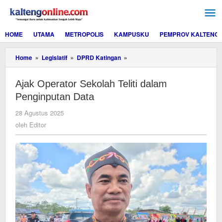
Lewati
ke
konten
HOME
UTAMA
METROPOLIS
KAMPUSKU
PEMPROV KALTENG
Ajak
Home
»
Legislatif
»
DPRD Katingan
»
Operator
Sekolah
Ajak Operator Sekolah Teliti dalam
Teliti
dalam
Penginputan Data
Penginputan
Data
oleh
28 Agustus 2025
Editor
oleh
Editor