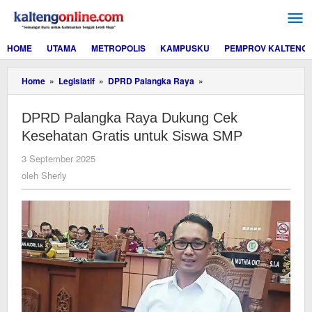
Lewati
ke
konten
HOME
UTAMA
METROPOLIS
KAMPUSKU
PEMPROV KALTENG
DPRD
Home
»
Legislatif
»
DPRD Palangka Raya
»
Palangka
Raya
DPRD Palangka Raya Dukung Cek
Dukung
Cek
Kesehatan Gratis untuk Siswa SMP
Kesehatan
Gratis
oleh
3 September 2025
untuk
Sherly
oleh
Sherly
Siswa
SMP