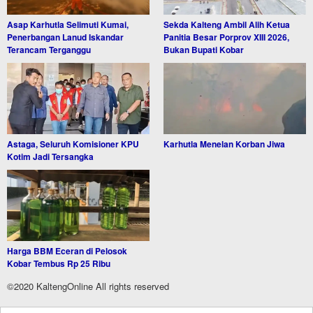
Asap Karhutla Selimuti Kumai,
Sekda Kalteng Ambil Alih Ketua
Penerbangan Lanud Iskandar
Panitia Besar Porprov XIII 2026,
Terancam Terganggu
Bukan Bupati Kobar
Astaga, Seluruh Komisioner KPU
Karhutla Menelan Korban Jiwa
Kotim Jadi Tersangka
Harga BBM Eceran di Pelosok
Kobar Tembus Rp 25 Ribu
©2020 KaltengOnline All rights reserved