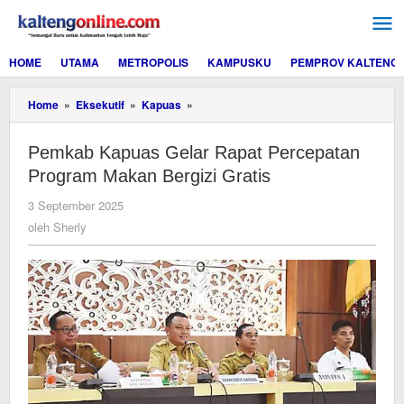
Lewati
ke
konten
HOME
UTAMA
METROPOLIS
KAMPUSKU
PEMPROV KALTENG
Pemkab
Home
»
Eksekutif
»
Kapuas
»
Kapuas
Gelar
Pemkab Kapuas Gelar Rapat Percepatan
Rapat
Percepatan
Program Makan Bergizi Gratis
Program
Makan
oleh
3 September 2025
Bergizi
Sherly
oleh
Sherly
Gratis