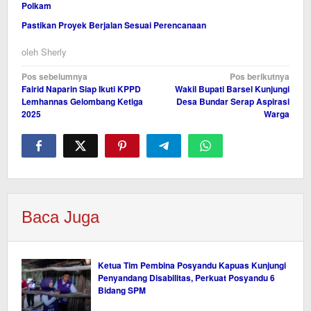
Polkam
Pastikan Proyek Berjalan Sesuai Perencanaan
oleh
Sherly
Navigasi
Pos sebelumnya
Pos berikutnya
Fairid Naparin Siap Ikuti KPPD
Wakil Bupati Barsel Kunjungi
pos
Lemhannas Gelombang Ketiga
Desa Bundar Serap Aspirasi
2025
Warga
Baca Juga
Ketua Tim Pembina Posyandu Kapuas Kunjungi
Penyandang Disabilitas, Perkuat Posyandu 6
Bidang SPM