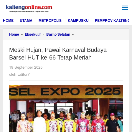
Lewati
ke
konten
HOME
UTAMA
METROPOLIS
KAMPUSKU
PEMPROV KALTENG
Meski
Home
»
Eksekutif
»
Barito Selatan
»
Hujan,
Pawai
Meski Hujan, Pawai Karnaval Budaya
Karnaval
Budaya
Barsel HUT ke-66 Tetap Meriah
Barsel
HUT
oleh
19 September 2025
ke-
EditorY
oleh
EditorY
66
Tetap
Meriah