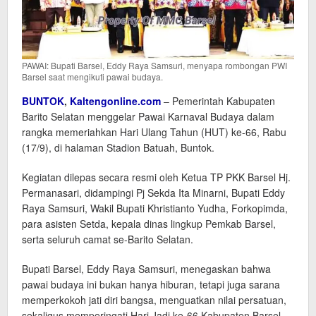
PAWAI: Bupati Barsel, Eddy Raya Samsuri, menyapa rombongan PWI
Barsel saat mengikuti pawai budaya.
BUNTOK
,
Kaltengonline.com
– Pemerintah Kabupaten
Barito Selatan menggelar Pawai Karnaval Budaya dalam
rangka memeriahkan Hari Ulang Tahun (HUT) ke-66, Rabu
(17/9), di halaman Stadion Batuah, Buntok.
Kegiatan dilepas secara resmi oleh Ketua TP PKK Barsel Hj.
Permanasari, didampingi Pj Sekda Ita Minarni, Bupati Eddy
Raya Samsuri, Wakil Bupati Khristianto Yudha, Forkopimda,
para asisten Setda, kepala dinas lingkup Pemkab Barsel,
serta seluruh camat se-Barito Selatan.
Bupati Barsel, Eddy Raya Samsuri, menegaskan bahwa
pawai budaya ini bukan hanya hiburan, tetapi juga sarana
memperkokoh jati diri bangsa, menguatkan nilai persatuan,
sekaligus memperingati Hari Jadi ke-66 Kabupaten Barsel