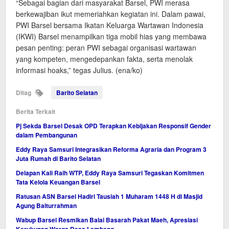
“Sebagai bagian dari masyarakat Barsel, PWI merasa
berkewajiban ikut memeriahkan kegiatan ini. Dalam pawai,
PWI Barsel bersama Ikatan Keluarga Wartawan Indonesia
(IKWI) Barsel menampilkan tiga mobil hias yang membawa
pesan penting: peran PWI sebagai organisasi wartawan
yang kompeten, mengedepankan fakta, serta menolak
informasi hoaks,” tegas Julius. (ena/ko)
Ditag
Barito Selatan
Berita Terkait
Pj Sekda Barsel Desak OPD Terapkan Kebijakan Responsif Gender
dalam Pembangunan
Eddy Raya Samsuri Integrasikan Reforma Agraria dan Program 3
Juta Rumah di Barito Selatan
Delapan Kali Raih WTP, Eddy Raya Samsuri Tegaskan Komitmen
Tata Kelola Keuangan Barsel
Ratusan ASN Barsel Hadiri Tausiah 1 Muharam 1448 H di Masjid
Agung Baiturrahman
Wabup Barsel Resmikan Balai Basarah Pakat Maeh, Apresiasi
Kerukunan Warga Desa Lembeng