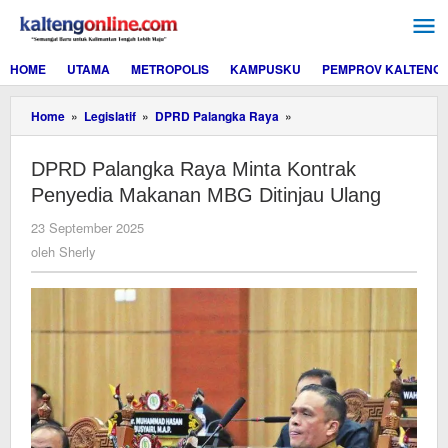
Lewati
ke
konten
HOME
UTAMA
METROPOLIS
KAMPUSKU
PEMPROV KALTENG
DPRD
Home
»
Legislatif
»
DPRD Palangka Raya
»
Palangka
Raya
DPRD Palangka Raya Minta Kontrak
Minta
Kontrak
Penyedia Makanan MBG Ditinjau Ulang
Penyedia
Makanan
oleh
23 September 2025
MBG
Sherly
oleh
Sherly
Ditinjau
Ulang