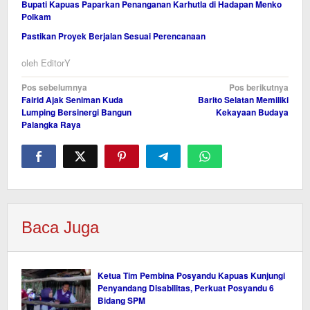
Bupati Kapuas Paparkan Penanganan Karhutla di Hadapan Menko
Polkam
Pastikan Proyek Berjalan Sesuai Perencanaan
oleh
EditorY
Navigasi
Pos sebelumnya
Pos berikutnya
Fairid Ajak Seniman Kuda
Barito Selatan Memiliki
pos
Lumping Bersinergi Bangun
Kekayaan Budaya
Palangka Raya
Baca Juga
Ketua Tim Pembina Posyandu Kapuas Kunjungi
Penyandang Disabilitas, Perkuat Posyandu 6
Bidang SPM