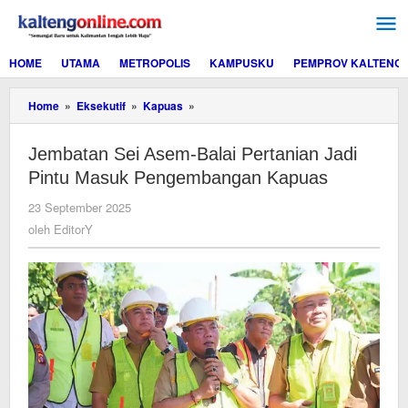
Lewati
ke
konten
HOME
UTAMA
METROPOLIS
KAMPUSKU
PEMPROV KALTENG
Jembatan
Home
»
Eksekutif
»
Kapuas
»
Sei
Asem-
Jembatan Sei Asem-Balai Pertanian Jadi
Balai
Pertanian
Pintu Masuk Pengembangan Kapuas
Jadi
Pintu
oleh
23 September 2025
Masuk
EditorY
oleh
EditorY
Pengembangan
Kapuas