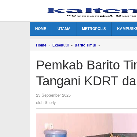
Lewati
ke
konten
HOME
UTAMA
METROPOLIS
KAMPUSK
Pemkab
Home
»
Eksekutif
»
Barito Timur
»
Barito
Timur
Pemkab Barito Ti
Perkuat
Sinergi
Tangani
Tangani KDRT da
KDRT
dan
Kekerasan
Anak
oleh
23 September 2025
Sherly
oleh
Sherly