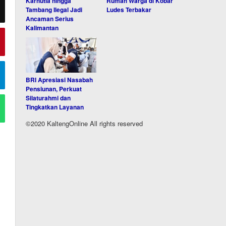
Karhutla hingga
Rumah Warga di Kobar
Tambang Ilegal Jadi
Ludes Terbakar
Ancaman Serius
Kalimantan
BRI Apresiasi Nasabah
Pensiunan, Perkuat
Silaturahmi dan
Tingkatkan Layanan
©2020 KaltengOnline All rights reserved