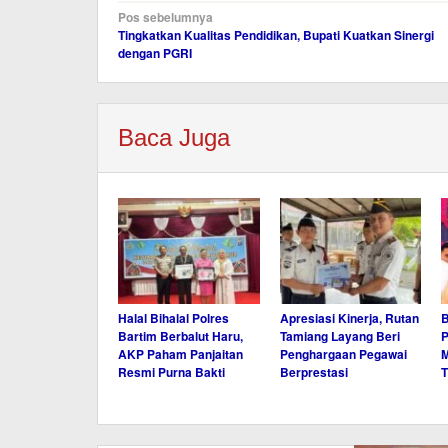
Navigasi
Pos sebelumnya
Tingkatkan Kualitas Pendidikan, Bupati Kuatkan Sinergi
pos
dengan PGRI
Baca Juga
Halal Bihalal Polres
Apresiasi Kinerja, Rutan
B
Bartim Berbalut Haru,
Tamiang Layang Beri
P
AKP Paham Panjaitan
Penghargaan Pegawai
M
Resmi Purna Bakti
Berprestasi
T