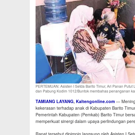
PERTEMUAN: Asisten I Setda Barito Timur, Ari Panan Putut 
dan Pabung Kodim 1012/Buntok membahas penanganan kas
TAMIANG LAYANG
,
Kaltengonline.com
— Meningk
kekerasan terhadap anak di Kabupaten Barito Tim
Pemerintah Kabupaten (Pemkab) Barito Timur bersa
memperkuat sinergi dalam upaya perlindungan pere
Rapat tersebut dipimpin langsung oleh Asisten I Set