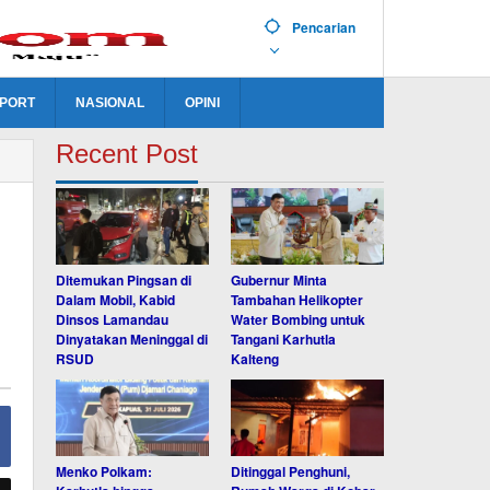
Pencarian
PORT
NASIONAL
OPINI
Recent Post
Ditemukan Pingsan di
Gubernur Minta
Dalam Mobil, Kabid
Tambahan Helikopter
Dinsos Lamandau
Water Bombing untuk
Dinyatakan Meninggal di
Tangani Karhutla
RSUD
Kalteng
Menko Polkam:
Ditinggal Penghuni,