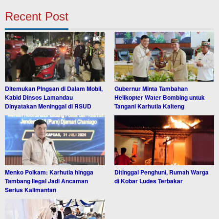
Recent Post
Ditemukan Pingsan di Dalam Mobil,
Gubernur Minta Tambahan
Kabid Dinsos Lamandau
Helikopter Water Bombing untuk
Dinyatakan Meninggal di RSUD
Tangani Karhutla Kalteng
Menko Polkam: Karhutla hingga
Ditinggal Penghuni, Rumah Warga
Tambang Ilegal Jadi Ancaman
di Kobar Ludes Terbakar
Serius Kalimantan