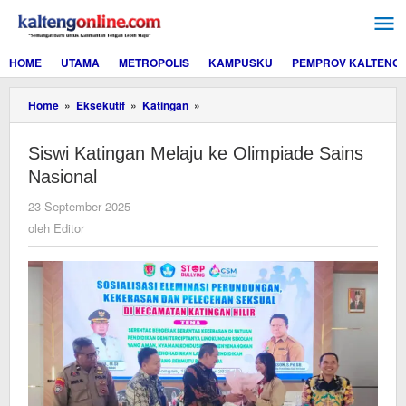
Lewati
ke
konten
HOME
UTAMA
METROPOLIS
KAMPUSKU
PEMPROV KALTENG
Siswi
Home
»
Eksekutif
»
Katingan
»
Katingan
Melaju
Siswi Katingan Melaju ke Olimpiade Sains
ke
Olimpiade
Nasional
Sains
Nasional
oleh
23 September 2025
Editor
oleh
Editor