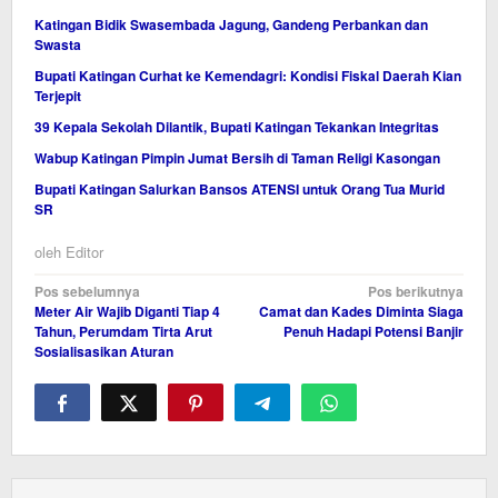
Katingan Bidik Swasembada Jagung, Gandeng Perbankan dan
Swasta
Bupati Katingan Curhat ke Kemendagri: Kondisi Fiskal Daerah Kian
Terjepit
39 Kepala Sekolah Dilantik, Bupati Katingan Tekankan Integritas
Wabup Katingan Pimpin Jumat Bersih di Taman Religi Kasongan
Bupati Katingan Salurkan Bansos ATENSI untuk Orang Tua Murid
SR
oleh
Editor
Navigasi
Pos sebelumnya
Pos berikutnya
Meter Air Wajib Diganti Tiap 4
Camat dan Kades Diminta Siaga
pos
Tahun, Perumdam Tirta Arut
Penuh Hadapi Potensi Banjir
Sosialisasikan Aturan