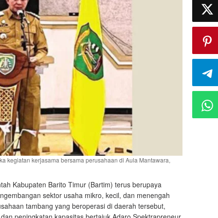
 kegiatan kerjasama bersama perusahaan di Aula Mantawara,
tah Kabupaten Barito Timur (Bartim) terus berupaya
engembangan sektor usaha mikro, kecil, dan menengah
ahaan tambang yang beroperasi di daerah tersebut,
 dan peningkatan kapasitas bertajuk Adaro Spektrapreneur