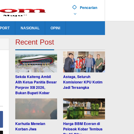
Pencarian
PORT
NASIONAL
OPINI
Recent Post
Sekda Kalteng Ambil
Astaga, Seluruh
Alih Ketua Panitia Besar
Komisioner KPU Kotim
Porprov XIII 2026,
Jadi Tersangka
Bukan Bupati Kobar
Karhutla Menelan
Harga BBM Eceran di
Korban Jiwa
Pelosok Kobar Tembus