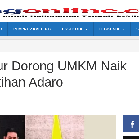
U
PEMPROV KALTENG
EKSEKUTIF
LEGISLATIF
S
mur Dorong UMKM Naik
tihan Adaro