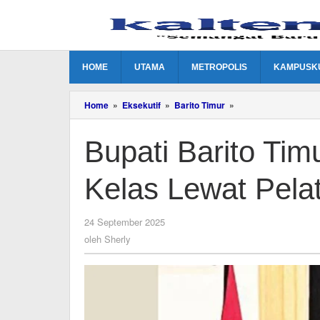
Lewati
ke
konten
HOME
UTAMA
METROPOLIS
KAMPUSK
Bupati
Home
»
Eksekutif
»
Barito Timur
»
Barito
Timur
Bupati Barito Ti
Dorong
UMKM
Naik
Kelas Lewat Pela
Kelas
Lewat
Pelatihan
Adaro
oleh
24 September 2025
Sherly
oleh
Sherly