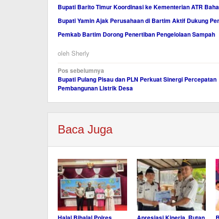
Bupati Barito Timur Koordinasi ke Kementerian ATR B
Bupati Yamin Ajak Perusahaan di Bartim Aktif Dukung 
Pemkab Bartim Dorong Penertiban Pengelolaan Sampah
oleh
Sherly
Navigasi
Pos sebelumnya
Bupati Pulang Pisau dan PLN Perkuat Sinergi Percepatan
pos
Pembangunan Listrik Desa
Baca Juga
Halal Bihalal Polres
Apresiasi Kinerja, Rutan
B