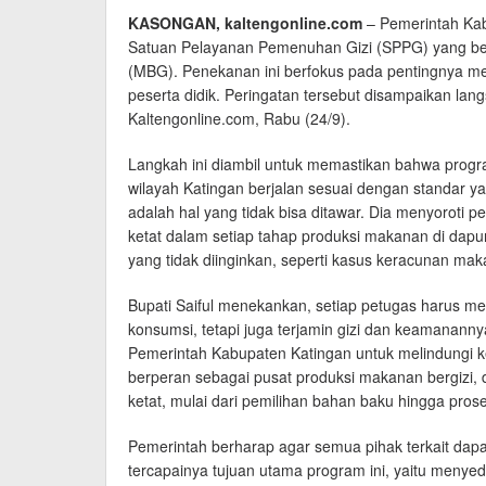
KASONGAN, kaltengonline.com
– Pemerintah Kab
Satuan Pelayanan Pemenuhan Gizi (SPPG) yang ber
(MBG). Penekanan ini berfokus pada pentingnya me
peserta didik. Peringatan tersebut disampaikan lan
Kaltengonline.com, Rabu (24/9).
Langkah ini diambil untuk memastikan bahwa progra
wilayah Katingan berjalan sesuai dengan standar y
adalah hal yang tidak bisa ditawar. Dia menyoroti 
ketat dalam setiap tahap produksi makanan di dap
yang tidak diinginkan, seperti kasus keracunan ma
Bupati Saiful menekankan, setiap petugas harus me
konsumsi, tetapi juga terjamin gizi dan keamanann
Pemerintah Kabupaten Katingan untuk melindungi 
berperan sebagai pusat produksi makanan bergizi, 
ketat, mulai dari pemilihan bahan baku hingga pro
Pemerintah berharap agar semua pihak terkait da
tercapainya tujuan utama program ini, yaitu menyedi