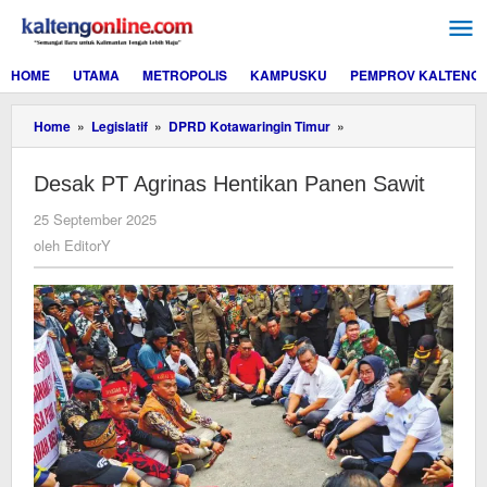
Lewati
ke
konten
HOME
UTAMA
METROPOLIS
KAMPUSKU
PEMPROV KALTENG
Desak
Home
»
Legislatif
»
DPRD Kotawaringin Timur
»
PT
Agrinas
Desak PT Agrinas Hentikan Panen Sawit
Hentikan
Panen
oleh
25 September 2025
Sawit
EditorY
oleh
EditorY