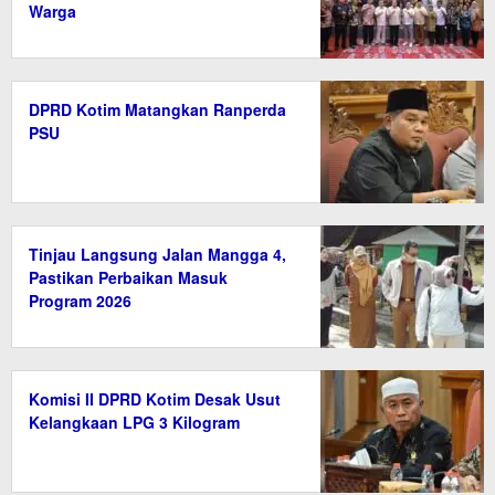
Warga
DPRD Kotim Matangkan Ranperda
PSU
Tinjau Langsung Jalan Mangga 4,
Pastikan Perbaikan Masuk
Program 2026
Komisi II DPRD Kotim Desak Usut
Kelangkaan LPG 3 Kilogram