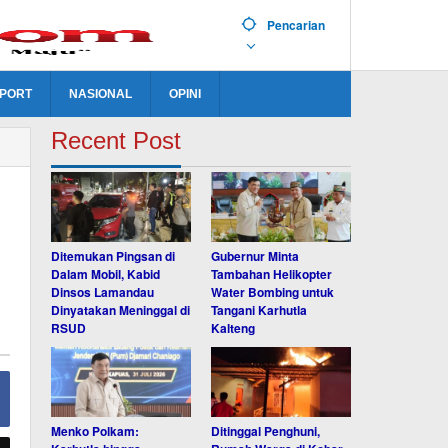
Pencarian
PORT
NASIONAL
OPINI
Recent Post
Ditemukan Pingsan di
Gubernur Minta
Dalam Mobil, Kabid
Tambahan Helikopter
Dinsos Lamandau
Water Bombing untuk
Dinyatakan Meninggal di
Tangani Karhutla
RSUD
Kalteng
Menko Polkam:
Ditinggal Penghuni,