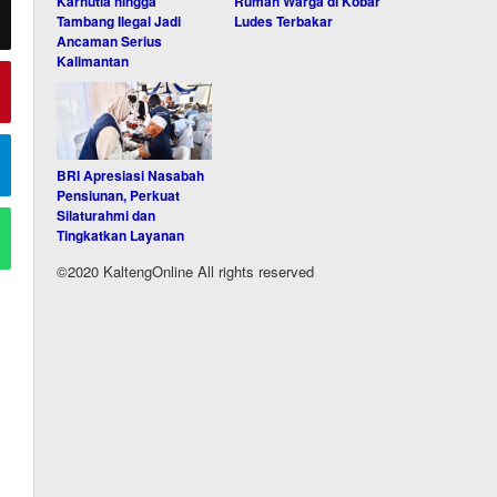
Karhutla hingga
Rumah Warga di Kobar
Tambang Ilegal Jadi
Ludes Terbakar
Ancaman Serius
Kalimantan
BRI Apresiasi Nasabah
Pensiunan, Perkuat
Silaturahmi dan
Tingkatkan Layanan
©2020 KaltengOnline All rights reserved