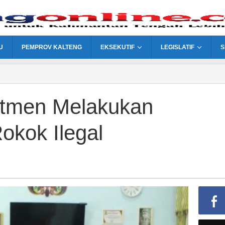
U
PEMPROV KALTENG
EKSEKUTIF
LEGISLATIF
S
itmen Melakukan
kok Ilegal