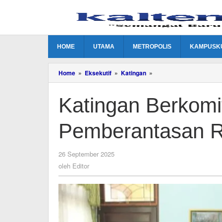
Lewati
ke
konten
HOME
UTAMA
METROPOLIS
KAMPUSK
Katingan
Home
»
Eksekutif
»
Katingan
»
Berkomitmen
Melakukan
Katingan Berkom
Pemberantasan
Rokok
Ilegal
Pemberantasan Ro
oleh
26 September 2025
Editor
oleh
Editor