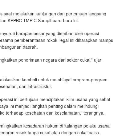
aus saat melakukan kunjungan dan pertemuan langsung
ilan KPPBC TMP C Sampit baru-baru ini.
enyoroti harapan besar yang diemban oleh operasi
ersama pemberantasan rokok ilegal ini diharapkan mampu
embangunan daerah.
gkatkan penerimaan negara dari sektor cukai,” ujar
dialokasikan kembali untuk membiayai program-program
sehatan, dan infrastruktur.
perasi ini bertujuan menciptakan iklim usaha yang sehat
 upaya ini menjadi langkah penting dalam melindungi
siko terhadap kesehatan dan keselamatan,” terangnya.
meningkatkan kesadaran hukum di kalangan pelaku usaha
edaran rokok tanpa cukai atau dengan cukai palsu.