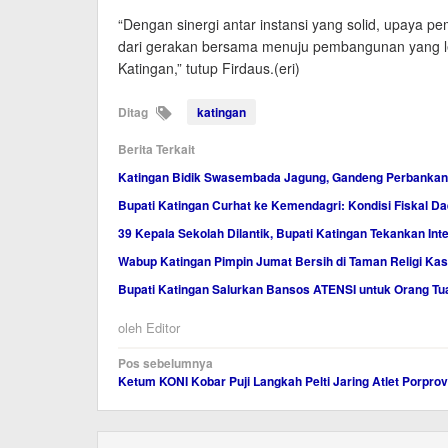
“Dengan sinergi antar instansi yang solid, upaya pe
dari gerakan bersama menuju pembangunan yang le
Katingan,” tutup Firdaus.(eri)
Ditag
katingan
Berita Terkait
Katingan Bidik Swasembada Jagung, Gandeng Perbankan
Bupati Katingan Curhat ke Kemendagri: Kondisi Fiskal Dae
39 Kepala Sekolah Dilantik, Bupati Katingan Tekankan Inte
Wabup Katingan Pimpin Jumat Bersih di Taman Religi Ka
Bupati Katingan Salurkan Bansos ATENSI untuk Orang Tu
oleh
Editor
Navigasi
Pos sebelumnya
Ketum KONI Kobar Puji Langkah Pelti Jaring Atlet Porprov
pos