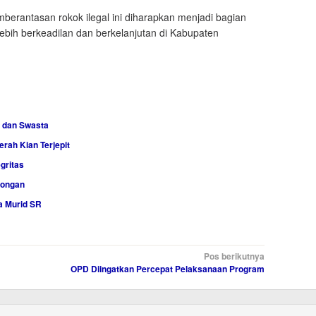
mberantasan rokok ilegal ini diharapkan menjadi bagian
bih berkeadilan dan berkelanjutan di Kabupaten
 dan Swasta
rah Kian Terjepit
gritas
songan
a Murid SR
Pos berikutnya
OPD Diingatkan Percepat Pelaksanaan Program