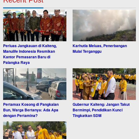
Perluas Jangkauan di Kalteng,
Karhutla Meluas, Penerbangan
Manulife Indonesia Resmikan
Mulai Terganggu
Kantor Pemasaran Baru di
Palangka Raya
Pertamax Kosong di Pangkalan
Gubernur Kalteng: Jangan Takut
Bun, Warga Bertanya: Ada Apa
Bermimpi, Pendidikan Kunci
dengan Pertamina?
Tingkatkan SDM