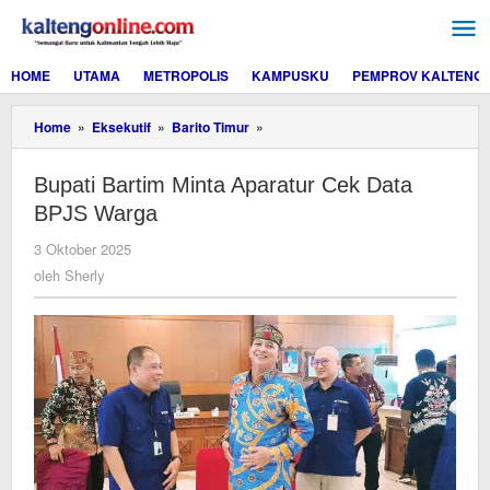
Lewati
ke
konten
HOME
UTAMA
METROPOLIS
KAMPUSKU
PEMPROV KALTENG
Bupati
Home
»
Eksekutif
»
Barito Timur
»
Bartim
Minta
Bupati Bartim Minta Aparatur Cek Data
Aparatur
Cek
BPJS Warga
Data
BPJS
oleh
3 Oktober 2025
Warga
Sherly
oleh
Sherly