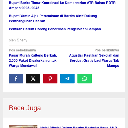
Bupati Barito Timur Koordinasi ke Kementerian ATR Bahas RDTR
Ampah 2025–2045
Bupati Yamin Ajak Perusahaan di Bartim Aktif Dukung
Pembangunan Daerah
Pemkab Bartim Dorong Penertiban Pengelolaan Sampah
oleh
Sherly
Navigasi
Pos sebelumnya
Pos berikutnya
Pasar Murah Kalteng Berkah,
Agustiar Pastikan Sekolah dan
pos
2.000 Paket Disalurkan untuk
Berobat Gratis bagi Warga Tak
Warga Mendawai
Mampu
Baca Juga
Halal Bihalal Polres Bartim Berbalut Haru, AKP