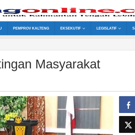
U
PEMPROV KALTENG
EKSEKUTIF
LEGISLATIF
S
ingan Masyarakat