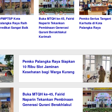
DPMPTSP Kota
Buka MTQH ke-45, Fairid
Pemko Serius Tangani
alangka Raya Raih
Naparin Tekankan
Karhutla di Kota
redikat Sangat Baik
Pembinaan Generasi
Palangka Raya
Qurani Berakhlakul
Karimah
Pemko Palangka Raya Siapkan
10 Ribu Slot Jaminan
Kesehatan bagi Warga Kurang
Mampu
Buka MTQH ke-45, Fairid
Naparin Tekankan Pembinaan
Generasi Qurani Berakhlakul
Karimah