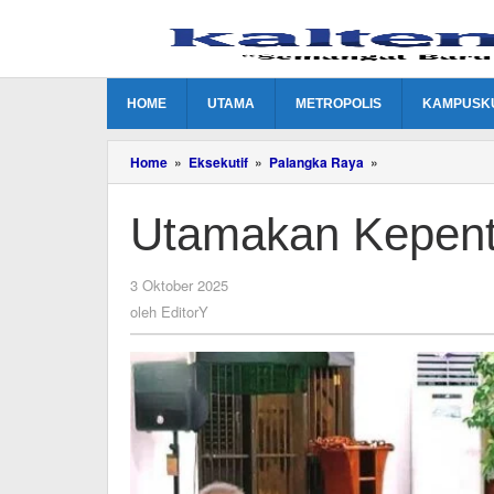
Lewati
ke
konten
HOME
UTAMA
METROPOLIS
KAMPUSK
Utamakan
Home
»
Eksekutif
»
Palangka Raya
»
Kepentingan
Masyarakat
Utamakan Kepent
oleh
3 Oktober 2025
EditorY
oleh
EditorY