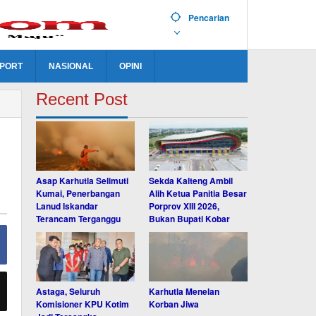
Pencarian
PORT
NASIONAL
OPINI
Recent Post
Asap Karhutla Selimuti
Sekda Kalteng Ambil
Kumai, Penerbangan
Alih Ketua Panitia Besar
Lanud Iskandar
Porprov XIII 2026,
Terancam Terganggu
Bukan Bupati Kobar
Astaga, Seluruh
Karhutla Menelan
Komisioner KPU Kotim
Korban Jiwa