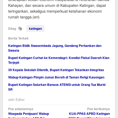
Kahayan, dan secara umum di Kabupaten Katingan, dapat
teringankan, sekaligus memperkuat ketahanan ekonomi
rumah tangga.(eri)
Ditag
katingan
Berita Terkait
Katingan Bidik Swasembada Jagung, Gandeng Perbankan dan
Swasta
Bupati Katingan Curhat ke Kemendagri: Kondisi Fiskal Daerah Kian
Terjepit
39 Kepala Sekolah Dilantik, Bupati Katingan Tekankan Integritas
Wabup Katingan Pimpin Jumat Bersih di Taman Religi Kasongan
Bupati Katingan Salurkan Bansos ATENSI untuk Orang Tua Murid
SR
oleh
Editor
Navigasi
Pos sebelumnya
Pos berikutnya
Waspada Penipuan! Wabup
KUA-PPAS APBD Katingan
pos