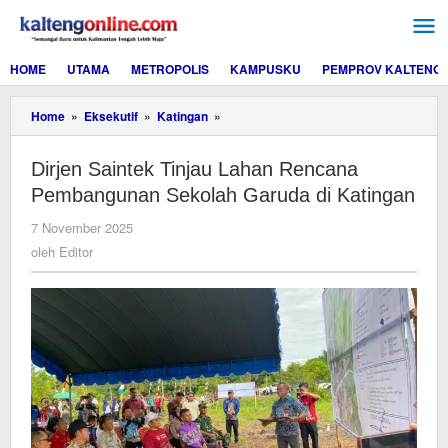
Lewati
ke
konten
HOME
UTAMA
METROPOLIS
KAMPUSKU
PEMPROV KALTENG
Dirjen
Home
»
Eksekutif
»
Katingan
»
Saintek
Tinjau
Dirjen Saintek Tinjau Lahan Rencana
Lahan
Rencana
Pembangunan Sekolah Garuda di Katingan
Pembangunan
Sekolah
oleh
7 November 2025
Garuda
Editor
oleh
Editor
di
Katingan