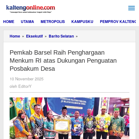
Lewati
ke
konten
HOME
UTAMA
METROPOLIS
KAMPUSKU
PEMPROV KALTENG
Pemkab
Home
»
Eksekutif
»
Barito Selatan
»
Barsel
Raih
Pemkab Barsel Raih Penghargaan
Penghargaan
Menkum
Menkum RI atas Dukungan Penguatan
RI
Posbakum Desa
atas
Dukungan
oleh
10 November 2025
Penguatan
EditorY
oleh
EditorY
Posbakum
Desa