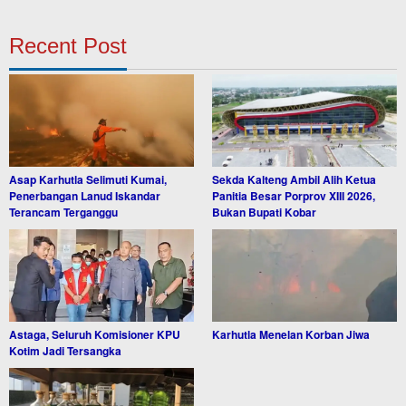
Recent Post
Asap Karhutla Selimuti Kumai,
Sekda Kalteng Ambil Alih Ketua
Penerbangan Lanud Iskandar
Panitia Besar Porprov XIII 2026,
Terancam Terganggu
Bukan Bupati Kobar
Astaga, Seluruh Komisioner KPU
Karhutla Menelan Korban Jiwa
Kotim Jadi Tersangka