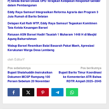
Pj Sekda Barsel Desak OPD Terapkan Kebijakan Responsif Gender
dalam Pembangunan
Eddy Raya Samsuri Integrasikan Reforma Agraria dan Program 3
Juta Rumah di Barito Selatan
Delapan Kali Raih WTP, Eddy Raya Samsuri Tegaskan Komitmen
Tata Kelola Keuangan Barsel
Ratusan ASN Barsel Hadiri Tausiah 1 Muharam 1448 H di Masjid
Agung Baiturrahman
Wabup Barsel Resmikan Balai Basarah Pakat Maeh, Apresiasi
Kerukunan Warga Desa Lembeng
oleh
EditorY
Navigasi
Pos sebelumnya
Pos berikutnya
Bupati Shalahuddin Instruksikan
Bupati Barito Timur Koordinasi
pos
Dokumen MCSP Rampung 100
ke Kementerian ATR Bahas
Persen Sebelum 20 November
RDTR Ampah 2025–2045