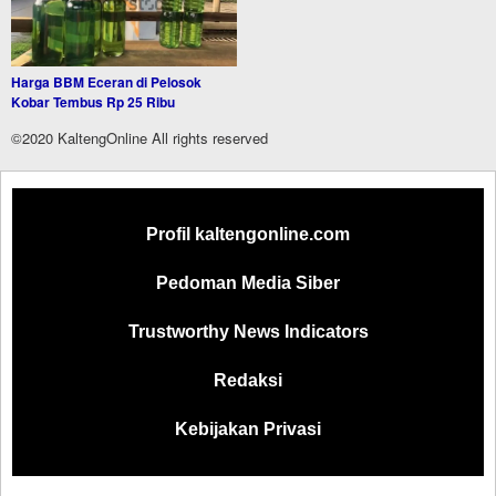
Harga BBM Eceran di Pelosok
Kobar Tembus Rp 25 Ribu
©2020 KaltengOnline All rights reserved
Profil kaltengonline.com
Pedoman Media Siber
Trustworthy News Indicators
Redaksi
Kebijakan Privasi