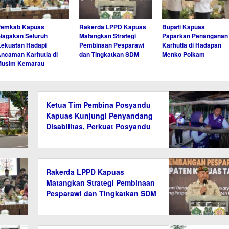
Pemkab Kapuas
Rakerda LPPD Kapuas
Bupati Kapuas
iagakan Seluruh
Matangkan Strategi
Paparkan Penanganan
ekuatan Hadapi
Pembinaan Pesparawi
Karhutla di Hadapan
ncaman Karhutla di
dan Tingkatkan SDM
Menko Polkam
Musim Kemarau
Ketua Tim Pembina Posyandu
Kapuas Kunjungi Penyandang
Disabilitas, Perkuat Posyandu
6 Bidang SPM
Rakerda LPPD Kapuas
Matangkan Strategi Pembinaan
Pesparawi dan Tingkatkan SDM