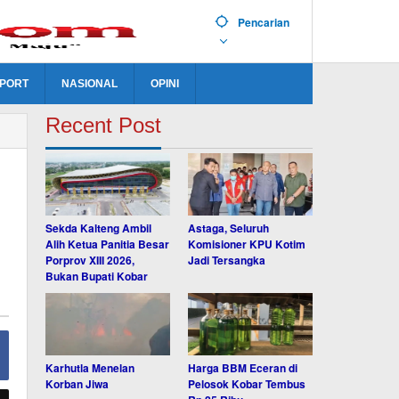
Pencarian
PORT
NASIONAL
OPINI
Recent Post
Sekda Kalteng Ambil
Astaga, Seluruh
Alih Ketua Panitia Besar
Komisioner KPU Kotim
Porprov XIII 2026,
Jadi Tersangka
Bukan Bupati Kobar
Karhutla Menelan
Harga BBM Eceran di
Korban Jiwa
Pelosok Kobar Tembus