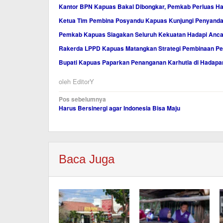
Kantor BPN Kapuas Bakal Dibongkar, Pemkab Perluas Ha
Ketua Tim Pembina Posyandu Kapuas Kunjungi Penyandan
Pemkab Kapuas Siagakan Seluruh Kekuatan Hadapi Anc
Rakerda LPPD Kapuas Matangkan Strategi Pembinaan Pe
Bupati Kapuas Paparkan Penanganan Karhutla di Hadap
oleh
EditorY
Navigasi
Pos sebelumnya
Harus Bersinergi agar Indonesia Bisa Maju
pos
Baca Juga