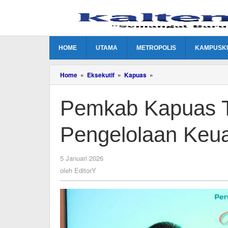
Lewati
ke
konten
HOME
UTAMA
METROPOLIS
KAMPUSK
Pemkab
Home
»
Eksekutif
»
Kapuas
»
Kapuas
Tingkatkan
Pemkab Kapuas Ti
Kualitas
Pengelolaan
Keuangan
Pengelolaan Keu
Daerah
oleh
5 Januari 2026
EditorY
oleh
EditorY