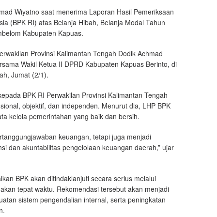
mad Wiyatno saat menerima Laporan Hasil Pemeriksaan
a (BPK RI) atas Belanja Hibah, Belanja Modal Tahun
ambelom Kabupaten Kapuas.
erwakilan Provinsi Kalimantan Tengah Dodik Achmad
ersama Wakil Ketua II DPRD Kabupaten Kapuas Berinto, di
ah, Jumat (2/1).
kepada BPK RI Perwakilan Provinsi Kalimantan Tengah
sional, objektif, dan independen. Menurut dia, LHP BPK
a kelola pemerintahan yang baik dan bersih.
ertanggungjawaban keuangan, tetapi juga menjadi
i dan akuntabilitas pengelolaan keuangan daerah,” ujar
an BPK akan ditindaklanjuti secara serius melalui
nakan tepat waktu. Rekomendasi tersebut akan menjadi
atan sistem pengendalian internal, serta peningkatan
n.