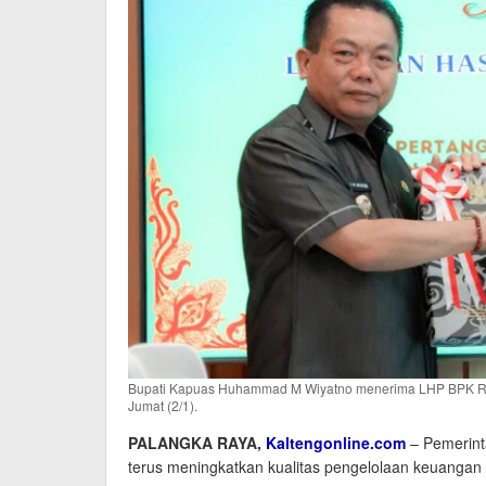
Bupati Kapuas Huhammad M Wiyatno menerima LHP BPK RI Pe
Jumat (2/1).
PALANGKA RAYA,
Kaltengonline.com
– Pemerint
terus meningkatkan kualitas pengelolaan keuangan