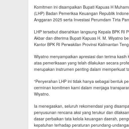
Komitmen ini disampaikan Bupati Kapuas H Muham
(LHP) Badan Pemeriksa Keuangan Republik Indonesi
Anggaran 2025 serta Investasi Perumdam Tirta P
LHP tersebut diserahkan langsung Kepala BPK RI P
Akbar dan diterima Bupati Kapuas H. M. Wiyatno b
Kantor BPK RI Perwakilan Provinsi Kalimantan Teng
Wiyatno menyampaikan apresiasi dan terima kasih 
atas pemeriksaan yang telah dilakukan secara profe
merupakan instrumen penting dalam memperkuat tat
“Penyerahan LHP ini tidak hanya sebagai bentuk p
cerminan komitmen kami dalam menjaga transparans
Wiyatno.
Ia menegaskan, seluruh rekomendasi yang disampaik
penyusunan rencana aksi yang terukur dan dilaksa
dasar perbaikan tata kelola keuangan daerah, pengu
kepatuhan terhadap peraturan perundang-undanga