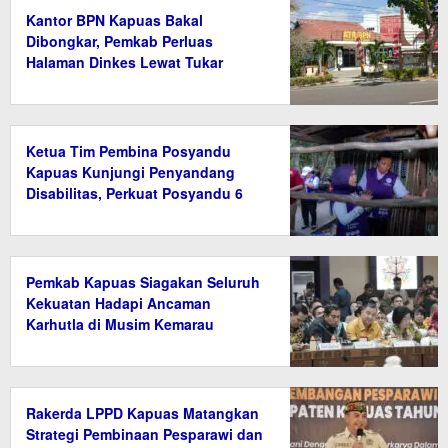
Kantor BPN Kapuas Bakal
Dibongkar, Pemkab Perluas
Halaman Dinkes Lewat Tukar
Guling Aset
Ketua Tim Pembina Posyandu
Kapuas Kunjungi Penyandang
Disabilitas, Perkuat Posyandu 6
Bidang SPM
Pemkab Kapuas Siagakan Seluruh
Kekuatan Hadapi Ancaman
Karhutla di Musim Kemarau
Rakerda LPPD Kapuas Matangkan
Strategi Pembinaan Pesparawi dan