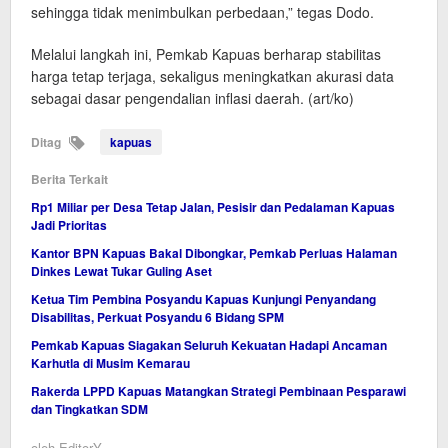
sehingga tidak menimbulkan perbedaan,” tegas Dodo.
Melalui langkah ini, Pemkab Kapuas berharap stabilitas
harga tetap terjaga, sekaligus meningkatkan akurasi data
sebagai dasar pengendalian inflasi daerah. (art/ko)
Ditag
kapuas
Berita Terkait
Rp1 Miliar per Desa Tetap Jalan, Pesisir dan Pedalaman Kapuas
Jadi Prioritas
Kantor BPN Kapuas Bakal Dibongkar, Pemkab Perluas Halaman
Dinkes Lewat Tukar Guling Aset
Ketua Tim Pembina Posyandu Kapuas Kunjungi Penyandang
Disabilitas, Perkuat Posyandu 6 Bidang SPM
Pemkab Kapuas Siagakan Seluruh Kekuatan Hadapi Ancaman
Karhutla di Musim Kemarau
Rakerda LPPD Kapuas Matangkan Strategi Pembinaan Pesparawi
dan Tingkatkan SDM
oleh
EditorY