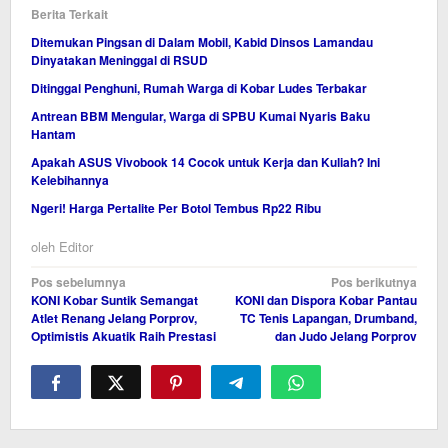
Berita Terkait
Ditemukan Pingsan di Dalam Mobil, Kabid Dinsos Lamandau
Dinyatakan Meninggal di RSUD
Ditinggal Penghuni, Rumah Warga di Kobar Ludes Terbakar
Antrean BBM Mengular, Warga di SPBU Kumai Nyaris Baku
Hantam
Apakah ASUS Vivobook 14 Cocok untuk Kerja dan Kuliah? Ini
Kelebihannya
Ngeri! Harga Pertalite Per Botol Tembus Rp22 Ribu
oleh
Editor
Navigasi
Pos sebelumnya
Pos berikutnya
KONI Kobar Suntik Semangat
KONI dan Dispora Kobar Pantau
pos
Atlet Renang Jelang Porprov,
TC Tenis Lapangan, Drumband,
Optimistis Akuatik Raih Prestasi
dan Judo Jelang Porprov