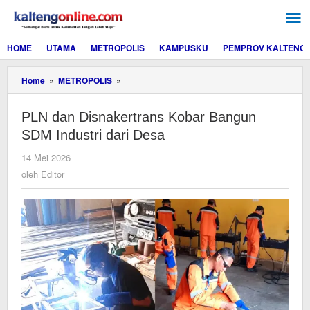
Lewati
ke
konten
HOME
UTAMA
METROPOLIS
KAMPUSKU
PEMPROV KALTENG
PLN
Home
»
METROPOLIS
»
dan
Disnakertrans
PLN dan Disnakertrans Kobar Bangun
Kobar
Bangun
SDM Industri dari Desa
SDM
Industri
oleh
14 Mei 2026
dari
Editor
oleh
Editor
Desa