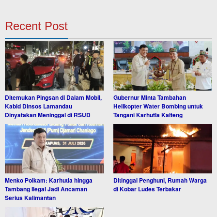
Recent Post
Ditemukan Pingsan di Dalam Mobil,
Gubernur Minta Tambahan
Kabid Dinsos Lamandau
Helikopter Water Bombing untuk
Dinyatakan Meninggal di RSUD
Tangani Karhutla Kalteng
Menko Polkam: Karhutla hingga
Ditinggal Penghuni, Rumah Warga
Tambang Ilegal Jadi Ancaman
di Kobar Ludes Terbakar
Serius Kalimantan