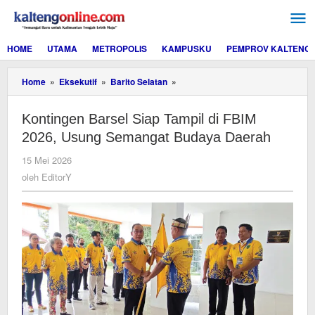
Lewati
ke
konten
HOME
UTAMA
METROPOLIS
KAMPUSKU
PEMPROV KALTENG
Kontingen
Home
»
Eksekutif
»
Barito Selatan
»
Barsel
Siap
Kontingen Barsel Siap Tampil di FBIM
Tampil
di
2026, Usung Semangat Budaya Daerah
FBIM
2026,
oleh
15 Mei 2026
Usung
EditorY
oleh
EditorY
Semangat
Budaya
Daerah