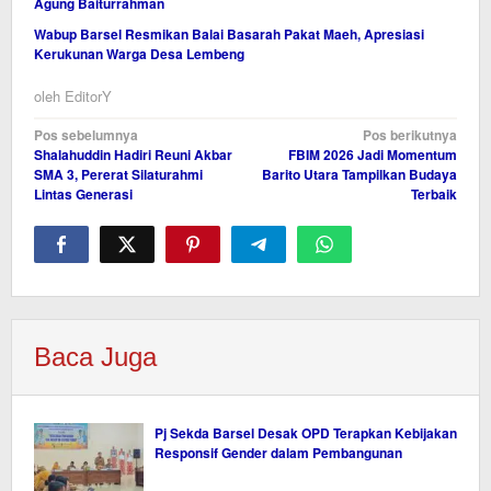
Agung Baiturrahman
Wabup Barsel Resmikan Balai Basarah Pakat Maeh, Apresiasi
Kerukunan Warga Desa Lembeng
oleh
EditorY
Navigasi
Pos sebelumnya
Pos berikutnya
Shalahuddin Hadiri Reuni Akbar
FBIM 2026 Jadi Momentum
pos
SMA 3, Pererat Silaturahmi
Barito Utara Tampilkan Budaya
Lintas Generasi
Terbaik
Baca Juga
Pj Sekda Barsel Desak OPD Terapkan Kebijakan
Responsif Gender dalam Pembangunan