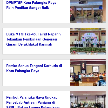
DPMPTSP Kota Palangka Raya
Raih Predikat Sangat Baik
Buka MTQH ke-45, Fairid Naparin
Tekankan Pembinaan Generasi
Qurani Berakhlakul Karimah
Pemko Serius Tangani Karhutla di
Kota Palangka Raya
Pemkot Palangka Raya Ungkap
Penyebab Antrean Panjang di
SPBU, Bukan karena Kelangkaan