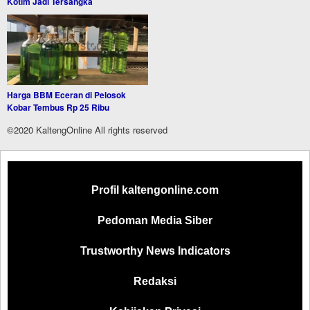
Kotim Jadi Tersangka
Harga BBM Eceran di Pelosok
Kobar Tembus Rp 25 Ribu
©2020 KaltengOnline All rights reserved
Profil kaltengonline.com
Pedoman Media Siber
Trustworthy News Indicators
Redaksi