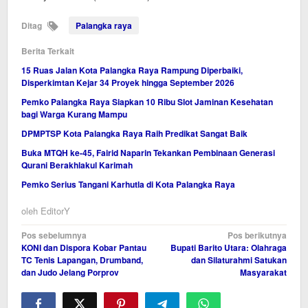
Ditag
Palangka raya
Berita Terkait
15 Ruas Jalan Kota Palangka Raya Rampung Diperbaiki,
Disperkimtan Kejar 34 Proyek hingga September 2026
Pemko Palangka Raya Siapkan 10 Ribu Slot Jaminan Kesehatan
bagi Warga Kurang Mampu
DPMPTSP Kota Palangka Raya Raih Predikat Sangat Baik
Buka MTQH ke-45, Fairid Naparin Tekankan Pembinaan Generasi
Qurani Berakhlakul Karimah
Pemko Serius Tangani Karhutla di Kota Palangka Raya
oleh
EditorY
Navigasi
Pos sebelumnya
Pos berikutnya
KONI dan Dispora Kobar Pantau
Bupati Barito Utara: Olahraga
pos
TC Tenis Lapangan, Drumband,
dan Silaturahmi Satukan
dan Judo Jelang Porprov
Masyarakat