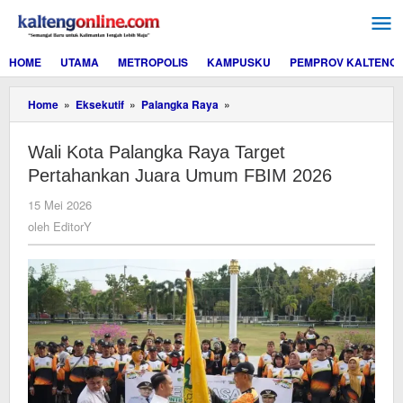
Lewati
ke
konten
HOME
UTAMA
METROPOLIS
KAMPUSKU
PEMPROV KALTENG
Wali
Home
»
Eksekutif
»
Palangka Raya
»
Kota
Palangka
Wali Kota Palangka Raya Target
Raya
Target
Pertahankan Juara Umum FBIM 2026
Pertahankan
Juara
oleh
15 Mei 2026
Umum
EditorY
oleh
EditorY
FBIM
2026