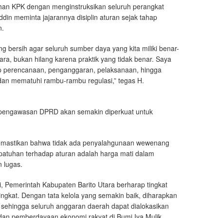
han KPK dengan menginstruksikan seluruh perangkat
din meminta jajarannya disiplin aturan sejak tahap
n.
ng bersih agar seluruh sumber daya yang kita miliki benar-
ara, bukan hilang karena praktik yang tidak benar. Saya
ap perencanaan, penganggaran, pelaksanaan, hingga
dan mematuhi rambu-rambu regulasi,” tegas H.
 pengawasan DPRD akan semakin diperkuat untuk
 memastikan bahwa tidak ada penyalahgunaan wewenang
patuhan terhadap aturan adalah harga mati dalam
 lugas.
ni, Pemerintah Kabupaten Barito Utara berharap tingkat
ingkat. Dengan tata kelola yang semakin baik, diharapkan
, sehingga seluruh anggaran daerah dapat dialokasikan
dan pemberdayaan ekonomi rakyat di Bumi Iya Mulik