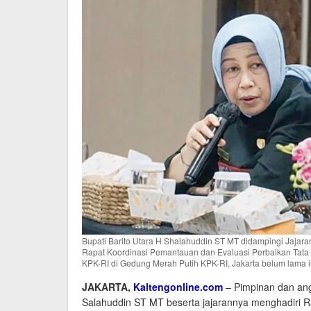
Bupati Barito Utara H Shalahuddin ST MT didampingi Jajara
Rapat Koordinasi Pemantauan dan Evaluasi Perbaikan Tata 
KPK-RI di Gedung Merah Putih KPK-RI, Jakarta belum lama i
JAKARTA,
Kaltengonline.com
– Pimpinan dan ang
Salahuddin ST MT beserta jajarannya menghadiri Ra