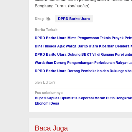
Bengkang Turan. (bn/nue/ko)
Ditag
DPRD Barito Utara
Berita Terkait
DPRD Barito Utara Minta Pengawasan Teknis Proyek Pele
Bina Husada Ajak Warga Barito Utara Kibarkan Bendera 
DPRD Barito Utara Dukung BBKT VII di Gunung Purei unt
Wardathun Dorong Pengembangan Perkebunan Rakyat Lew
DPRD Barito Utara Dorong Pembekalan dan Dukungan b
oleh
EditorY
Navigasi
Pos sebelumnya
Bupati Kapuas Optimistis Koperasi Merah Putih Dongkrak
pos
Ekonomi Desa
Baca Juga