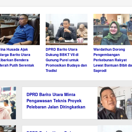
ina Husada Ajak
DPRD Barito Utara
Wardathun Dorong
arga Barito Utara
Dukung BBKT VII di
Pengembangan
ibarkan Bendera
Gunung Purei untuk
Perkebunan Rakyat
erah Putih Serentak
Promosikan Budaya dan
Lewat Bantuan Bibit d
Tradisi
Saprodi
DPRD Barito Utara Minta
Pengawasan Teknis Proyek
Pelebaran Jalan Ditingkatkan