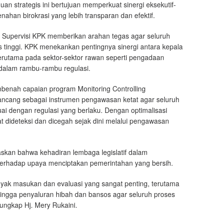
n strategis ini bertujuan memperkuat sinergi eksekutif-
ahan birokrasi yang lebih transparan dan efektif.
n Supervisi KPK memberikan arahan tegas agar seluruh
s tinggi. KPK menekankan pentingnya sinergi antara kepala
rutama pada sektor-sektor rawan seperti pengadaan
a dalam rambu-rambu regulasi.
mbenah capaian program Monitoring Controlling
irancang sebagai instrumen pengawasan ketat agar seluruh
suai dengan regulasi yang berlaku. Dengan optimalisasi
t dideteksi dan dicegah sejak dini melalui pengawasan
skan bahwa kehadiran lembaga legislatif dalam
erhadap upaya menciptakan pemerintahan yang bersih.
anyak masukan dan evaluasi yang sangat penting, terutama
ingga penyaluran hibah dan bansos agar seluruh proses
 ungkap Hj. Mery Rukaini.