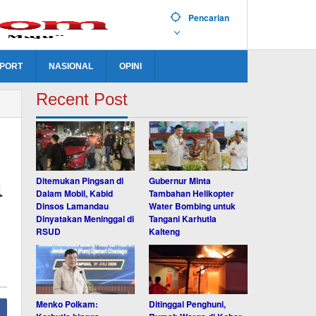
Pencarian
PORT
NASIONAL
OPINI
Recent Post
a
Ditemukan Pingsan di
Gubernur Minta
Dalam Mobil, Kabid
Tambahan Helikopter
Dinsos Lamandau
Water Bombing untuk
Dinyatakan Meninggal di
Tangani Karhutla
RSUD
Kalteng
Menko Polkam:
Ditinggal Penghuni,