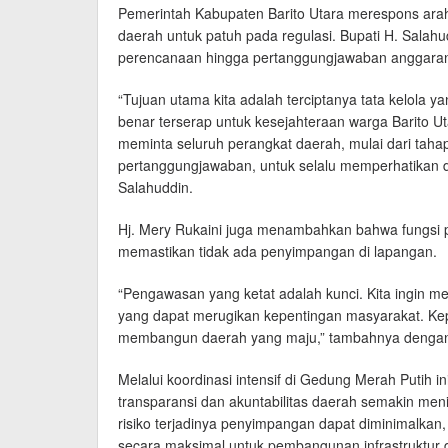
Pemerintah Kabupaten Barito Utara merespons ara
daerah untuk patuh pada regulasi. Bupati H. Salahud
perencanaan hingga pertanggungjawaban anggara
“Tujuan utama kita adalah terciptanya tata kelola ya
benar terserap untuk kesejahteraan warga Barito Ut
meminta seluruh perangkat daerah, mulai dari tah
pertanggungjawaban, untuk selalu memperhatikan 
Salahuddin.
Hj. Mery Rukaini juga menambahkan bahwa fungsi
memastikan tidak ada penyimpangan di lapangan.
“Pengawasan yang ketat adalah kunci. Kita ingin
yang dapat merugikan kepentingan masyarakat. Ke
membangun daerah yang maju,” tambahnya dengan
Melalui koordinasi intensif di Gedung Merah Putih i
transparansi dan akuntabilitas daerah semakin men
risiko terjadinya penyimpangan dapat diminimalkan
secara maksimal untuk pembangunan infrastruktur 