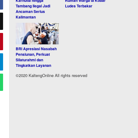
Karhutla hingga
Rumah Warga di Kobar
Tambang Ilegal Jadi
Ludes Terbakar
Ancaman Serius
Kalimantan
BRI Apresiasi Nasabah
Pensiunan, Perkuat
Silaturahmi dan
Tingkatkan Layanan
©2020 KaltengOnline All rights reserved