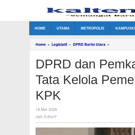
Lewati
ke
konten
HOME
UTAMA
METROPOLIS
KAMPUSK
DPRD
Home
»
Legislatif
»
DPRD Barito Utara
»
dan
Pemkab
DPRD dan Pemkab
Barito
Utara
Dukung
Tata Kelola Peme
Tata
Kelola
Pemerintahan
KPK
Bersih
bersama
KPK
oleh
18 Mei 2026
EditorY
oleh
EditorY