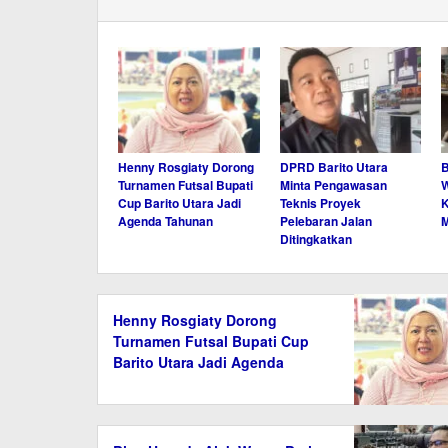
Henny Rosgiaty Dorong
DPRD Barito Utara
B
Turnamen Futsal Bupati
Minta Pengawasan
W
Cup Barito Utara Jadi
Teknis Proyek
K
Agenda Tahunan
Pelebaran Jalan
M
Ditingkatkan
Henny Rosgiaty Dorong
Turnamen Futsal Bupati Cup
Barito Utara Jadi Agenda
Tahunan