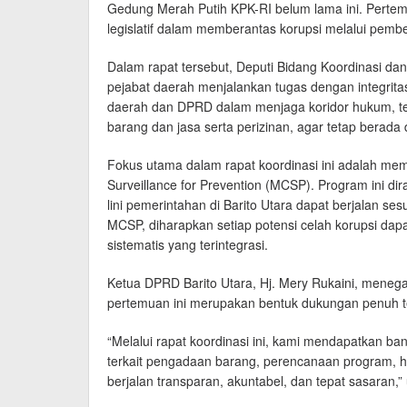
Gedung Merah Putih KPK-RI belum lama ini. Pertemua
legislatif dalam memberantas korupsi melalui pemben
Dalam rapat tersebut, Deputi Bidang Koordinasi da
pejabat daerah menjalankan tugas dengan integrita
daerah dan DPRD dalam menjaga koridor hukum, te
barang dan jasa serta perizinan, agar tetap berad
Fokus utama dalam rapat koordinasi ini adalah me
Surveillance for Prevention (MCSP). Program ini d
lini pemerintahan di Barito Utara dapat berjalan se
MCSP, diharapkan setiap potensi celah korupsi dapa
sistematis yang terintegrasi.
Ketua DPRD Barito Utara, Hj. Mery Rukaini, menega
pertemuan ini merupakan bentuk dukungan penuh t
“Melalui rapat koordinasi ini, kami mendapatkan b
terkait pengadaan barang, perencanaan program, h
berjalan transparan, akuntabel, dan tepat sasaran,”