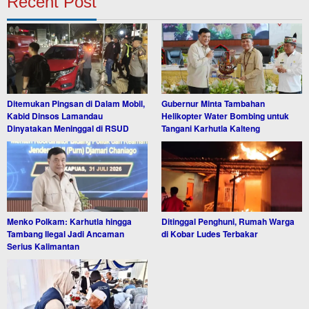
Recent Post
Ditemukan Pingsan di Dalam Mobil,
Gubernur Minta Tambahan
Kabid Dinsos Lamandau
Helikopter Water Bombing untuk
Dinyatakan Meninggal di RSUD
Tangani Karhutla Kalteng
Menko Polkam: Karhutla hingga
Ditinggal Penghuni, Rumah Warga
Tambang Ilegal Jadi Ancaman
di Kobar Ludes Terbakar
Serius Kalimantan