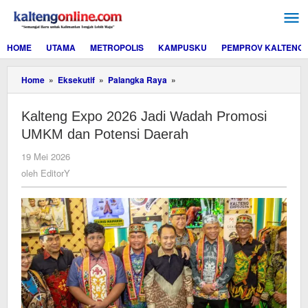
Lewati
ke
konten
HOME
UTAMA
METROPOLIS
KAMPUSKU
PEMPROV KALTENG
Kalteng
Home
»
Eksekutif
»
Palangka Raya
»
Expo
2026
Kalteng Expo 2026 Jadi Wadah Promosi
Jadi
Wadah
UMKM dan Potensi Daerah
Promosi
UMKM
oleh
19 Mei 2026
dan
EditorY
oleh
EditorY
Potensi
Daerah