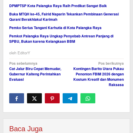
DPMPTSP Kota Palangka Raya Raih Predikat Sangat Baik
Buka MTQH ke-45, Fairid Naparin Tekankan Pembinaan Generasi
Qurani Berakhlakul Karimah
Pemko Serius Tangani Karhutla di Kota Palangka Raya
Pemkot Palangka Raya Ungkap Penyebab Antrean Panjang di
SPBU, Bukan karena Kelangkaan BBM
oleh
EditorY
Navigasi
Pos sebelumnya
Pos berikutnya
Cat Jalur Biru Cepat Memudar,
Kontingen Barito Utara Pukau
pos
Gubernur Kalteng Perintahkan
Penonton FBIM 2026 dengan
Evaluasi
Kostum Kreatif dan Monumen
Raksasa
Baca Juga