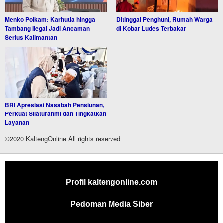
Menko Polkam: Karhutla hingga
Ditinggal Penghuni, Rumah Warga
Tambang Ilegal Jadi Ancaman
di Kobar Ludes Terbakar
Serius Kalimantan
BRI Apresiasi Nasabah Pensiunan,
Perkuat Silaturahmi dan Tingkatkan
Layanan
©2020 KaltengOnline All rights reserved
Profil kaltengonline.com
Pedoman Media Siber