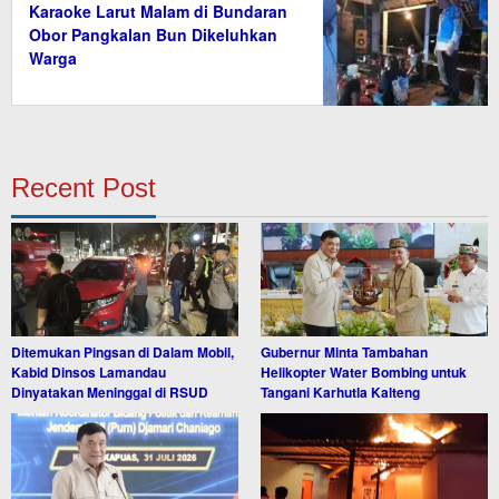
Karaoke Larut Malam di Bundaran
Obor Pangkalan Bun Dikeluhkan
Warga
Recent Post
Ditemukan Pingsan di Dalam Mobil,
Gubernur Minta Tambahan
Kabid Dinsos Lamandau
Helikopter Water Bombing untuk
Dinyatakan Meninggal di RSUD
Tangani Karhutla Kalteng