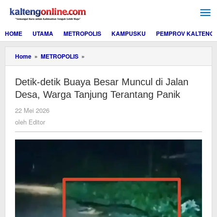
Lewati
ke
konten
HOME
UTAMA
METROPOLIS
KAMPUSKU
PEMPROV KALTENG
Detik-
Home
»
METROPOLIS
»
detik
Buaya
Detik-detik Buaya Besar Muncul di Jalan
Besar
Muncul
Desa, Warga Tanjung Terantang Panik
di
Jalan
oleh
22 Mei 2026
Desa,
Editor
oleh
Editor
Warga
Tanjung
Terantang
Panik