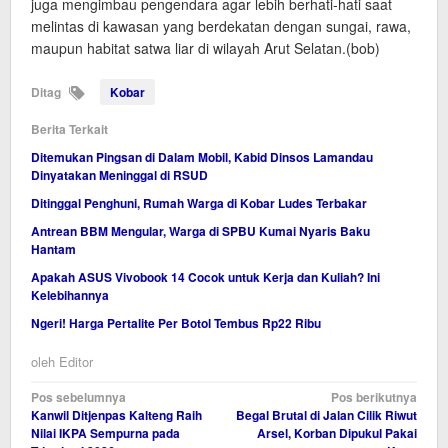
juga mengimbau pengendara agar lebih berhati-hati saat
melintas di kawasan yang berdekatan dengan sungai, rawa,
maupun habitat satwa liar di wilayah Arut Selatan.(bob)
Ditag
Kobar
Berita Terkait
Ditemukan Pingsan di Dalam Mobil, Kabid Dinsos Lamandau
Dinyatakan Meninggal di RSUD
Ditinggal Penghuni, Rumah Warga di Kobar Ludes Terbakar
Antrean BBM Mengular, Warga di SPBU Kumai Nyaris Baku
Hantam
Apakah ASUS Vivobook 14 Cocok untuk Kerja dan Kuliah? Ini
Kelebihannya
Ngeri! Harga Pertalite Per Botol Tembus Rp22 Ribu
oleh
Editor
Navigasi
Pos sebelumnya
Pos berikutnya
Kanwil Ditjenpas Kalteng Raih
Begal Brutal di Jalan Cilik Riwut
pos
Nilai IKPA Sempurna pada
Arsel, Korban Dipukul Pakai