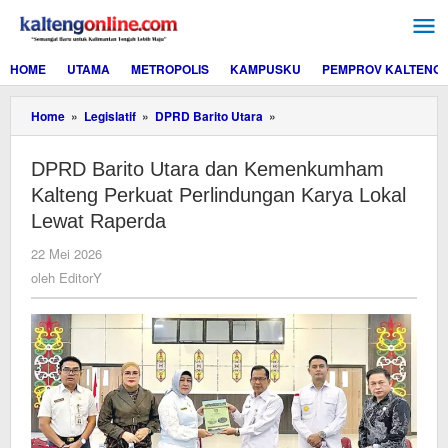
Lewati
ke
konten
HOME
UTAMA
METROPOLIS
KAMPUSKU
PEMPROV KALTENG
DPRD
Home
»
Legislatif
»
DPRD Barito Utara
»
Barito
Utara
DPRD Barito Utara dan Kemenkumham
dan
Kemenkumham
Kalteng Perkuat Perlindungan Karya Lokal
Kalteng
Lewat Raperda
Perkuat
Perlindungan
oleh
22 Mei 2026
Karya
EditorY
oleh
EditorY
Lokal
Lewat
Raperda