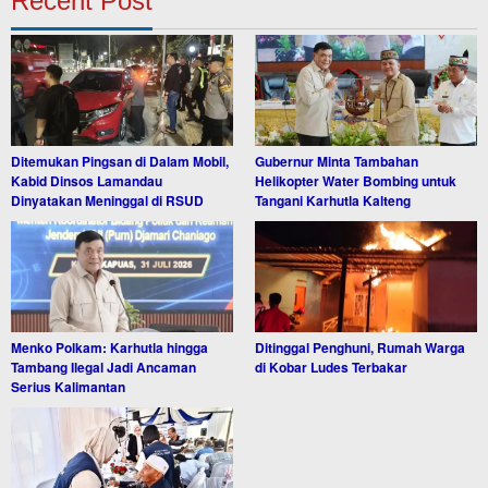
Recent Post
Ditemukan Pingsan di Dalam Mobil,
Gubernur Minta Tambahan
Kabid Dinsos Lamandau
Helikopter Water Bombing untuk
Dinyatakan Meninggal di RSUD
Tangani Karhutla Kalteng
Menko Polkam: Karhutla hingga
Ditinggal Penghuni, Rumah Warga
Tambang Ilegal Jadi Ancaman
di Kobar Ludes Terbakar
Serius Kalimantan