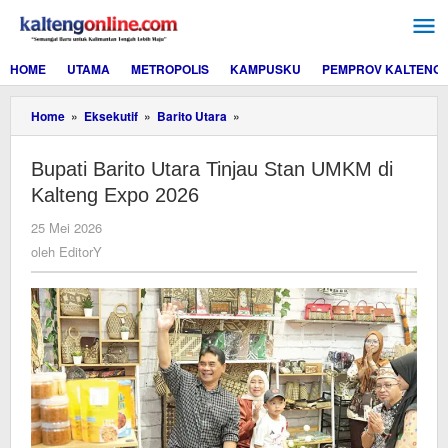
Lewati
ke
konten
HOME
UTAMA
METROPOLIS
KAMPUSKU
PEMPROV KALTENG
Bupati
Home
»
Eksekutif
»
Barito Utara
»
Barito
Utara
Bupati Barito Utara Tinjau Stan UMKM di
Tinjau
Stan
Kalteng Expo 2026
UMKM
di
oleh
25 Mei 2026
Kalteng
EditorY
oleh
EditorY
Expo
2026