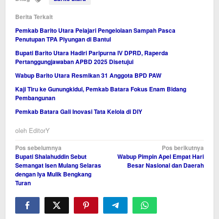
Berita Terkait
Pemkab Barito Utara Pelajari Pengelolaan Sampah Pasca
Penutupan TPA Piyungan di Bantul
Bupati Barito Utara Hadiri Paripurna IV DPRD, Raperda
Pertanggungjawaban APBD 2025 Disetujui
Wabup Barito Utara Resmikan 31 Anggota BPD PAW
Kaji Tiru ke Gunungkidul, Pemkab Batara Fokus Enam Bidang
Pembangunan
Pemkab Batara Gali Inovasi Tata Kelola di DIY
oleh
EditorY
Navigasi
Pos sebelumnya
Pos berikutnya
Bupati Shalahuddin Sebut
Wabup Pimpin Apel Empat Hari
pos
Semangat Isen Mulang Selaras
Besar Nasional dan Daerah
dengan Iya Mulik Bengkang
Turan