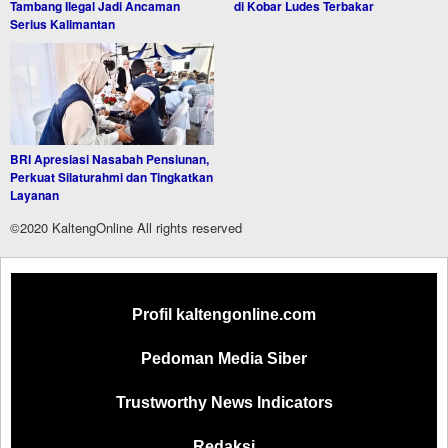
Tambang Ilegal Jadi Ancaman
di Kobar Ludes Terbakar
Serius Kalimantan
BRI Apresiasi Nasabah Pensiunan,
Perkuat Silaturahmi dan Tingkatkan
Layanan
©2020 KaltengOnline All rights reserved
Profil kaltengonline.com
Pedoman Media Siber
Trustworthy News Indicators
Redaksi