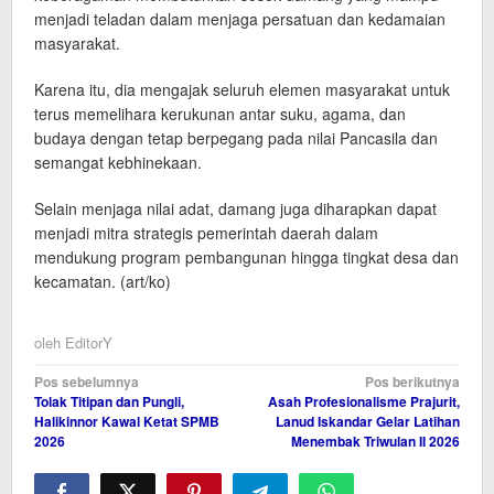
menjadi teladan dalam menjaga persatuan dan kedamaian
masyarakat.
Karena itu, dia mengajak seluruh elemen masyarakat untuk
terus memelihara kerukunan antar suku, agama, dan
budaya dengan tetap berpegang pada nilai Pancasila dan
semangat kebhinekaan.
Selain menjaga nilai adat, damang juga diharapkan dapat
menjadi mitra strategis pemerintah daerah dalam
mendukung program pembangunan hingga tingkat desa dan
kecamatan. (art/ko)
oleh
EditorY
Navigasi
Pos sebelumnya
Pos berikutnya
Tolak Titipan dan Pungli,
Asah Profesionalisme Prajurit,
pos
Halikinnor Kawal Ketat SPMB
Lanud Iskandar Gelar Latihan
2026
Menembak Triwulan II 2026