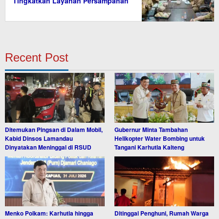
Tingkatkan Layanan Persampahan
Recent Post
Ditemukan Pingsan di Dalam Mobil,
Gubernur Minta Tambahan
Kabid Dinsos Lamandau
Helikopter Water Bombing untuk
Dinyatakan Meninggal di RSUD
Tangani Karhutla Kalteng
Menko Polkam: Karhutla hingga
Ditinggal Penghuni, Rumah Warga