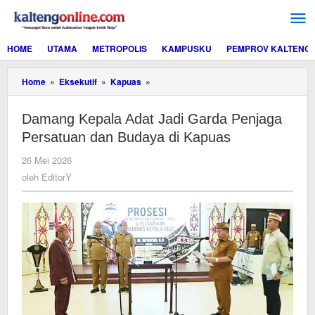
Lewati
ke
konten
HOME
UTAMA
METROPOLIS
KAMPUSKU
PEMPROV KALTENG
Damang
Home
»
Eksekutif
»
Kapuas
»
Kepala
Adat
Damang Kepala Adat Jadi Garda Penjaga
Jadi
Garda
Persatuan dan Budaya di Kapuas
Penjaga
Persatuan
oleh
26 Mei 2026
dan
EditorY
oleh
EditorY
Budaya
di
Kapuas